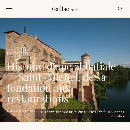
Gaillac
INFO
EXPOSITION
Histoire d'une abbatiale
— Saint-Michel, de sa
fondation aux
restaurations
EXPOSITION · SALLE CAPITULAIRE DE L'ABBAYE SAINT-MICHEL
L'abbatiale Saint-Michel, Gaillac — © Olivier
Octobre