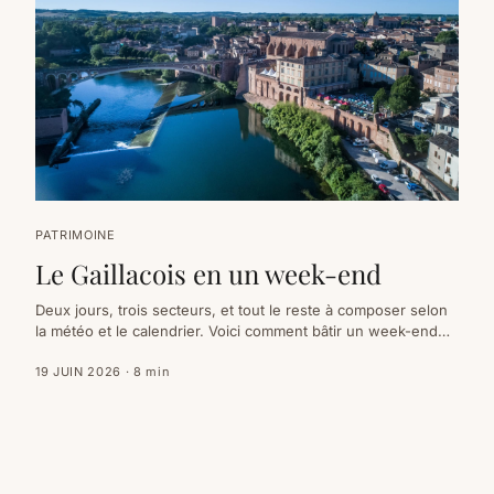
PATRIMOINE
Le Gaillacois en un week-end
Deux jours, trois secteurs, et tout le reste à composer selon
la météo et le calendrier. Voici comment bâtir un week-end
dans le Gaillacois sans le passer en voiture — avec une
version belle saison et une version pluie.
19 JUIN 2026
·
8
min