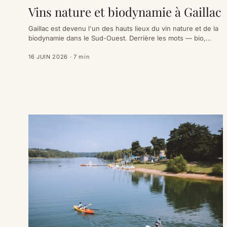
Vins nature et biodynamie à Gaillac
Gaillac est devenu l'un des hauts lieux du vin nature et de la
biodynamie dans le Sud-Ouest. Derrière les mots — bio,
biodynamie, nature, qui ne veulent pas dire la même chose
— il y a des vignerons, des cépages d'ici et des bouteilles
16 JUIN 2026
·
7
min
qui divisent autant qu'elles séduisent. Le guide pour s'y
retrouver.