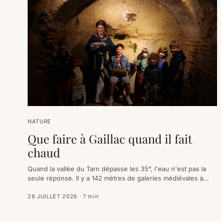
NATURE
Que faire à Gaillac quand il fait
chaud
Quand la vallée du Tarn dépasse les 35°, l'eau n'est pas la
seule réponse. Il y a 142 mètres de galeries médiévales à
vingt minutes, trois musées installés dans des caves voûtées,
un parc ouvert dès 7 h — et surtout une autre façon de
28 JUILLET 2026
·
7
min
découper la journée.