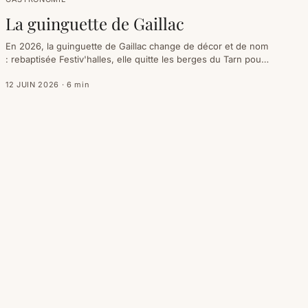
La guinguette de Gaillac
En 2026, la guinguette de Gaillac change de décor et de nom
: rebaptisée Festiv'halles, elle quitte les berges du Tarn pour
la place du Griffoul, en plein cœur de ville. Du mercredi au
dimanche, 18 h–22 h 30, un concert les jeudis, samedis et
12 JUIN 2026
·
6
min
dimanches à 19 h, de la cuisine de plein air, l'entrée libre —
un verre de Gaillac à la main.