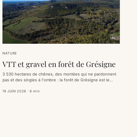
NATURE
VTT et gravel en forêt de Grésigne
3 530 hectares de chênes, des montées qui ne pardonnent
pas et des singles à l'ombre : la forêt de Grésigne est le
terrain de jeu à roues du Gaillacois, tout l'inverse du vignoble
roulant. Site VTT labellisé, deux villages perchés en guise de
19 JUIN 2026
·
6
min
portes d'entrée.