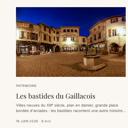
PATRIMOINE
Les bastides du Gaillacois
Villes neuves du XIIIᵉ siècle, plan en damier, grande place
bordée d'arcades : les bastides racontent une autre histoire
que les châteaux. Autour de Gaillac, Lisle-sur-Tarn,
Castelnau-de-Montmiral et Cordes-sur-Ciel en sont les plus
16 JUIN 2026
·
8
min
belles — sans oublier les villages fortifiés qui les entourent.