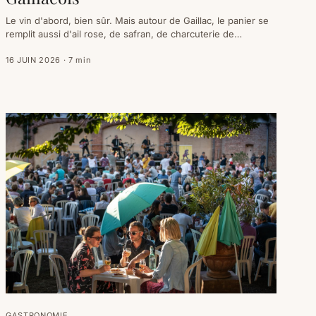
Le vin d'abord, bien sûr. Mais autour de Gaillac, le panier se
remplit aussi d'ail rose, de safran, de charcuterie de
montagne et de petits gâteaux. Encore faut-il savoir ce qui
est vraiment d'ici, ce qui vient du Tarn voisin, et ce qui est
16 JUIN 2026
·
7
min
simplement du Sud-Ouest. Tour du terroir, étiquette honnête.
GASTRONOMIE