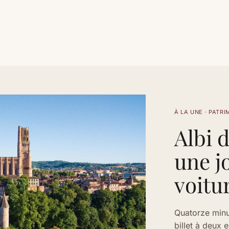
À LA UNE
·
PATRI
Albi d
une j
voitu
Quatorze minut
billet à deux 