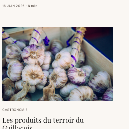
pas, et tous ne se visitent pas de la même façon. Voici
lesquels franchir, lesquels déguster, et celui qui se mérite à
16 JUIN 2026
·
8
min
table.
GASTRONOMIE
Les produits du terroir du
Gaillacois