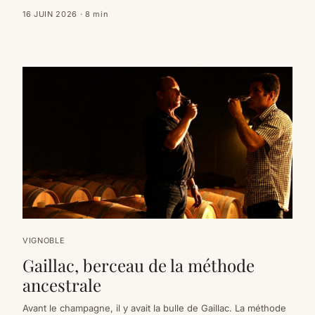
d'origine. Certains avaient presque disparu. Voici comment
on les a sauvés, et ce qu'ils donnent dans le verre.
16 JUIN 2026
·
8
min
VIGNOBLE
Gaillac, berceau de la méthode
ancestrale
Avant le champagne, il y avait la bulle de Gaillac. La méthode