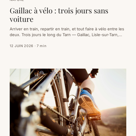
Gaillac à vélo : trois jours sans
voiture
Arriver en train, repartir en train, et tout faire à vélo entre les
deux. Trois jours le long du Tarn — Gaillac, Lisle-sur-Tarn,
Rabastens — sans jamais toucher un volant. Voici l'itinéraire,
les distances, et ce qu'on y voit.
12 JUIN 2026
·
7
min