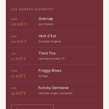
LES SOIRÉES SUIVANTES
Overnap
SAM.
08
AOÛT
jazz fusion
Vent d'Est
DIM.
09
AOÛT
musique tzigane
Third Trio
JEU.
13
AOÛT
reprises années 70
Froggy Blues
SAM.
15
AOÛT
lounge
Funcky Germaine
DIM.
16
AOÛT
reprises anglo-saxonnes