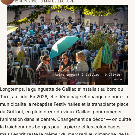
12 JUIN 2026 · 6 MIN DE LECTURE
Apéro-concert à Gaillac — © Olivier
Octobre
Longtemps, la guinguette de Gaillac s’installait au bord du
Tarn, au Lido. En 2026, elle déménage et change de nom : la
municipalité la rebaptise Festiv’halles et la transplante place
du Griffoul, en plein cœur du vieux Gaillac, pour ramener
l’animation dans le centre. Changement de décor — on quitte
la fraîcheur des berges pour la pierre et les colombages —
mais l’esprit reste le même : du mercredi au dimanche, de la