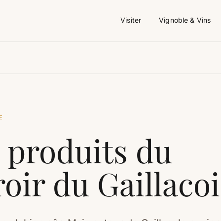
Visiter
Vignoble & Vins
E
 produits du
roir du Gaillacoi