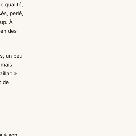
de qualité,
és, perlé,
oup. À
ien des
es, un peu
 mais
aillac »
t de
se à son