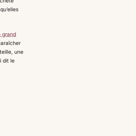
achète
qu’elles
e grand
maraîcher
eille, une
 dit le