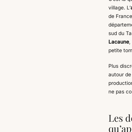
village. L’
de Franc
départeme
sud du Ta
Lacaune
,
petite to
Plus discr
autour de
production
ne pas co
Les d
qu’ap