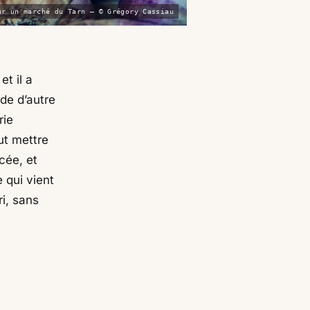
ur un marché du Tarn — © Grégory Cassiau
et il a
de d’autre
rie
ut mettre
cée, et
e qui vient
ri, sans