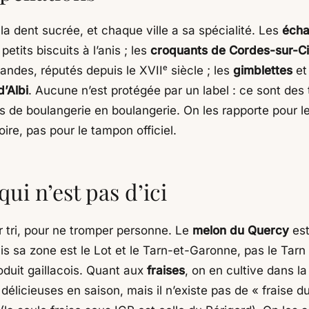
la dent sucrée, et chaque ville a sa spécialité. Les
écha
, petits biscuits à l’anis ; les
croquants de Cordes-sur-Ci
andes, réputés depuis le XVIIᵉ siècle ; les
gimblettes
et
d’Albi
. Aucune n’est protégée par un label : ce sont des t
 de boulangerie en boulangerie. On les rapporte pour le 
toire, pas pour le tampon officiel.
qui n’est pas d’ici
r tri, pour ne tromper personne. Le
melon du Quercy
est
s sa zone est le Lot et le Tarn-et-Garonne, pas le Tarn 
oduit gaillacois. Quant aux
fraises
, on en cultive dans la
 délicieuses en saison, mais il n’existe pas de « fraise d