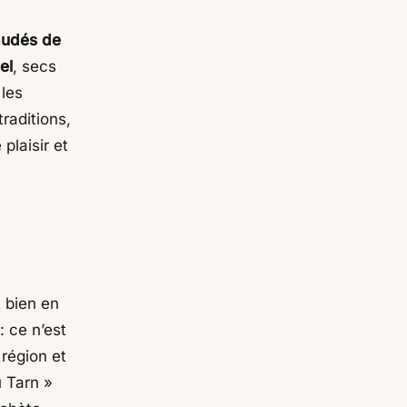
udés de
el
, secs
 les
raditions,
plaisir et
 bien en
: ce n’est
 région et
u Tarn »