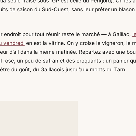
 (la seule fraise sous IGP est celle du Périgord). On les 
its de saison du Sud-Ouest, sans leur prêter un blason 
r endroit pour tout réunir reste le marché — à Gaillac,
l
u vendredi
en est la vitrine. On y croise le vigneron, le 
sseur d’ail dans la même matinée. Repartez avec une bout
il rose, un peu de safran et des croquants : un panier qui
mètre du goût, du Gaillacois jusqu’aux monts du Tarn.