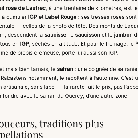
ail rose de Lautrec
, à une trentaine de kilomètres, est le 
e à cumuler
IGP et Label Rouge
: ses tresses roses sont 
ntale — celles de la photo de tête. Des monts de Laca
rn, descendent la
saucisse
, le
saucisson
et le
jambon d
 tous en
IGP
, séchés en altitude. Et pour le fromage, le
P
mme de brebis crémeuse, porte lui aussi son IGP.
et mais bien tarnais, le
safran
: une poignée de safraniè
 Rabastens notamment, le récoltent à l’automne. C’est 
 artisanale, sans label — la rareté fait le prix, pas l’appe
nfondre avec le safran du Quercy, d’une autre zone.
ouceurs, traditions plus
pellations