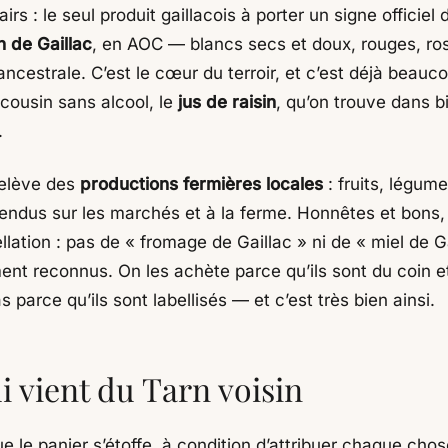
irs : le seul produit gaillacois à porter un signe officiel 
n de Gaillac
, en AOC — blancs secs et doux, rouges, ros
ncestrale. C’est le cœur du terroir, et c’est déjà beauc
 cousin sans alcool, le
jus de raisin
, qu’on trouve dans b
.
relève des
productions fermières locales
: fruits, légum
vendus sur les marchés et à la ferme. Honnêtes et bons,
lation : pas de « fromage de Gaillac » ni de « miel de G
ment reconnus. On les achète parce qu’ils sont du coin e
s parce qu’ils sont labellisés — et c’est très bien ainsi.
i vient du Tarn voisin
ue le panier s’étoffe, à condition d’attribuer chaque cho