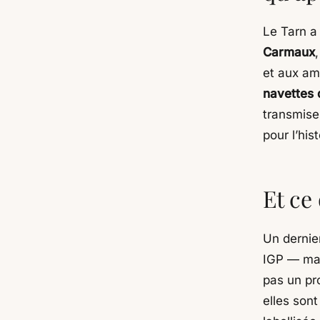
Le Tarn a 
Carmaux
et aux am
navettes 
transmises
pour l’his
Et ce 
Un dernie
IGP — mai
pas un pr
elles sont