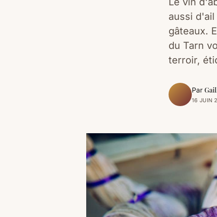
Le vin d'a
aussi d'ai
gâteaux. E
du Tarn vo
terroir, é
Gail
Par
16 JUIN 