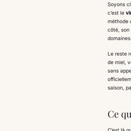
Soyons cla
c’est le
vi
méthode a
côté, son
domaines
Le reste 
de miel, 
sans appel
officielle
saison, pa
Ce qu
C’est là q