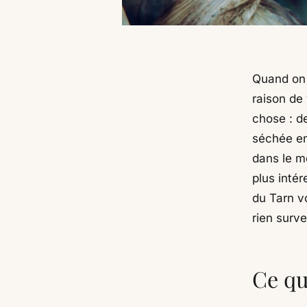
Quand on p
raison de 
chose : de
séchée en 
dans le m
plus intér
du Tarn vo
rien surv
Ce qu