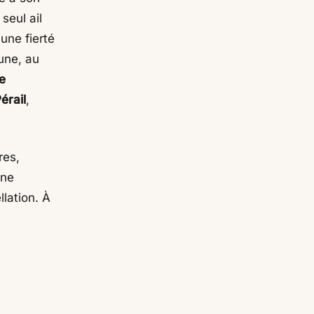
seul ail
une fierté
une, au
e
érail
,
res,
une
llation. À