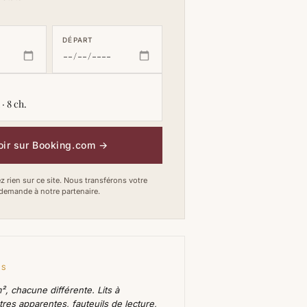
DÉPART
· 8 ch.
oir sur Booking.com
→
 rien sur ce site. Nous transférons votre
demande à notre partenaire.
ES
², chacune différente. Lits à
tres apparentes, fauteuils de lecture,