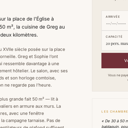
ARRIVÉE
ur la place de l'Église à
50 m², la cuisine de Greg au
 deux kilomètres.
CAPACITÉ
20 pers. max 
 XVIIe siècle posée sur la place
orneille. Greg et Sophie l’ont
V
ui ressemble davantage à une
ement hôtelier. Le salon, avec ses
Vous ne payez
ds et son horloge comtoise,
 on ne regarde pas l’heure.
plus grande fait 50 m² — lit à
valiers en armure aux murs. La
LES CHAMBR
tres, avec une fenêtre
t la campagne tarnaise. Pas de
« De 30 à 50 m
baldaquin, pou
entilateurs de plafond suffisent,