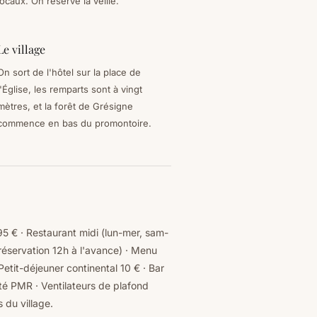
locaux. On réserve la veille.
Le village
On sort de l'hôtel sur la place de
l'Église, les remparts sont à vingt
mètres, et la forêt de Grésigne
commence en bas du promontoire.
5 € · Restaurant midi (lun-mer, sam-
réservation 12h à l'avance) · Menu
Petit-déjeuner continental 10 € · Bar
ité PMR · Ventilateurs de plafond
 du village.