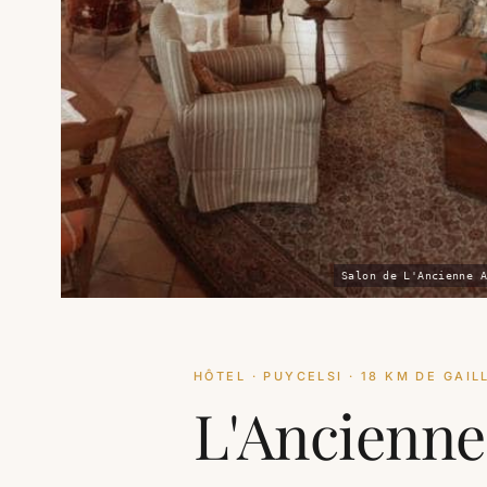
Salon de L'Ancienne A
HÔTEL · PUYCELSI · 18 KM DE GAIL
L'Ancienne