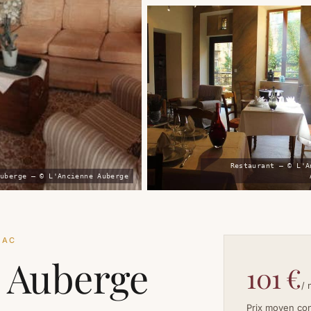
Restaurant — © L'A
uberge — © L'Ancienne Auberge
LAC
 Auberge
101 €
/ 
Prix moyen co