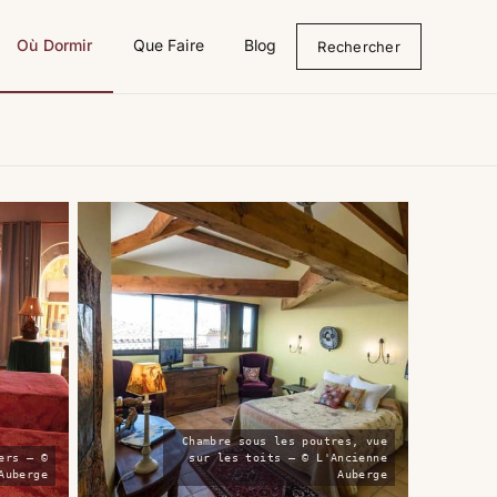
Où Dormir
Que Faire
Blog
Rechercher
Chambre sous les poutres, vue
ers — ©
sur les toits — © L'Ancienne
Auberge
Auberge