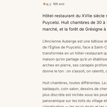
9.3
· 188 avis
Hôtel-restaurant du XVIIe siècle s
Puycelsi. Huit chambres de 30 à 
marché, et la forêt de Grésigne à
L’Ancienne Auberge est une bâtisse du
de l’Église de Puycelsi, face à Saint-C
transformée en un hôtel-restaurant q
maison qu’on partage qu’à un établiss
arches en pierre, ses canapés profon
donne le ton : on s’assoit, on ralentit,
Huit chambres, toutes différentes. La 
baldaquin, coin salon, dessins de che
plus discrète est nichée sous les pou
panoramique sur les toits du village e
climatisation — les murs épais et les v