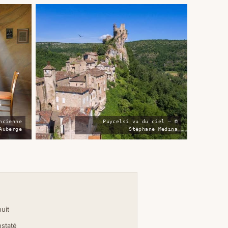
ncienne
Puycelsi vu du ciel — ©
Auberge
Stéphane Medina
nuit
nstaté