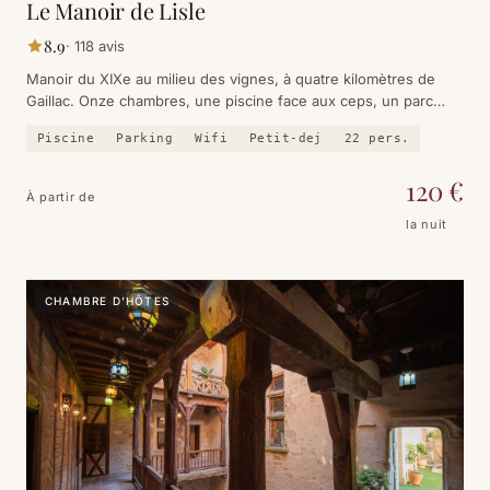
Le Manoir de Lisle
8.9
·
118
avis
Manoir du XIXe au milieu des vignes, à quatre kilomètres de
Gaillac. Onze chambres, une piscine face aux ceps, un parc
arboré de 2,5 hectares et un whisky bar sous les poutres. Hôtel
Piscine
Parking
Wifi
Petit-dej
22
pers.
et salle de réception, mais pas de restaurant.
120
€
À partir de
la nuit
CHAMBRE D'HÔTES