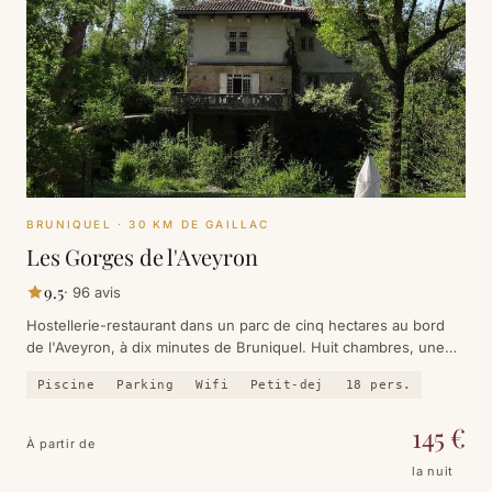
BRUNIQUEL
· 30 KM DE GAILLAC
Les Gorges de l'Aveyron
9.5
·
96
avis
Hostellerie-restaurant dans un parc de cinq hectares au bord
de l'Aveyron, à dix minutes de Bruniquel. Huit chambres, une
piscine cachée dans les arbres et la cuisine de Pierre-Henri
Piscine
Parking
Wifi
Petit-dej
18
pers.
Vidal.
145
€
À partir de
la nuit