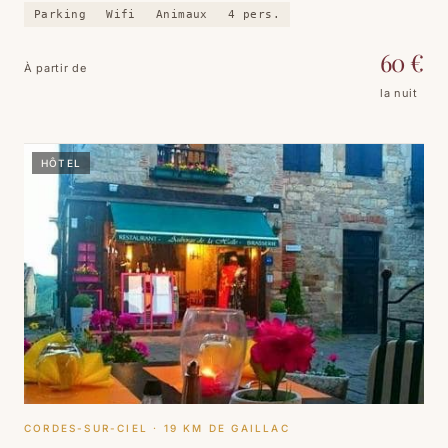
Climatisation, ping-pong, parking — et un prix qui laisse du
Parking
Wifi
Animaux
4
pers.
budget pour les domaines viticoles.
60
€
À partir de
la nuit
HÔTEL
CORDES-SUR-CIEL
· 19 KM DE GAILLAC