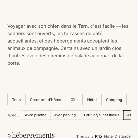
Voyager avec son chien dans le Tarn, c'est facile — les
sentiers sont ouverts, les terrasses de café
accueillantes, et ces hébergements acceptent les
animaux de compagnie. Certains avec un jardin clos,
d'autres avec des chemins de balade au départ de la
porte.
Tous
Chambre d'hôtes
Gîte
Hôtel
Camping
Avec…
Avec piscine
Avec parking
Petit-déjeuner inclus
Anima
9 hébergements
Prix
Note
Distance
Trier par
:
·
·