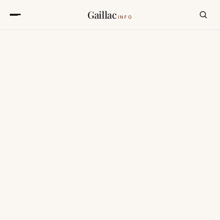
Gaillac
INFO
chambre, château, lumière du matin
ANIMAUX ACCEPTÉS
Hébergements
acceptant les
animaux autour de
Gaillac.