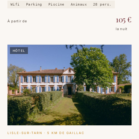
pas de la gare de Gaillac et du centre-ville.
Wifi
Parking
Piscine
Animaux
28
pers.
105
€
À partir de
la nuit
HÔTEL
LISLE-SUR-TARN
· 5 KM DE GAILLAC