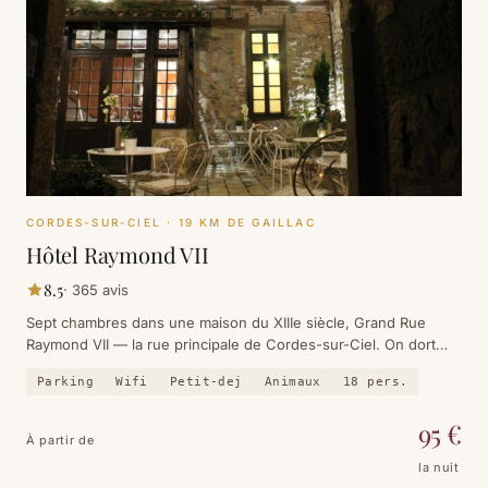
CORDES-SUR-CIEL
· 19 KM DE GAILLAC
Hôtel Raymond VII
8.5
·
365
avis
Sept chambres dans une maison du XIIIe siècle, Grand Rue
Raymond VII — la rue principale de Cordes-sur-Ciel. On dort
dans la bastide, pas à côté.
Parking
Wifi
Petit-dej
Animaux
18
pers.
95
€
À partir de
la nuit