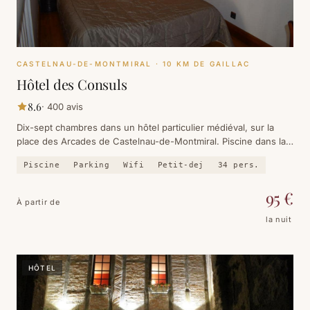
CASTELNAU-DE-MONTMIRAL
· 10 KM DE GAILLAC
Hôtel des Consuls
8.6
·
400
avis
Dix-sept chambres dans un hôtel particulier médiéval, sur la
place des Arcades de Castelnau-de-Montmiral. Piscine dans la
cour, vue sur la vallée de la Vère et le vignoble gaillacois.
Piscine
Parking
Wifi
Petit-dej
34
pers.
95
€
À partir de
la nuit
HÔTEL