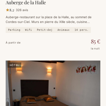
Auberge de la Halle
8.2
·
326
avis
Auberge-restaurant sur la place de la Halle, au sommet de
Cordes-sur-Ciel. Murs en pierre du XIIIe siècle, cuisine
régionale et terrasse face aux colombages.
Parking
Wifi
Petit-dej
Animaux
14
pers.
85
€
À partir de
la nuit
HÔTEL