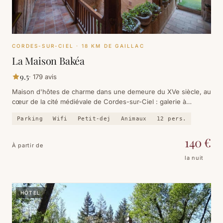
CORDES-SUR-CIEL
· 18 KM DE GAILLAC
La Maison Bakéa
9.5
·
179
avis
Maison d'hôtes de charme dans une demeure du XVe siècle, au
cœur de la cité médiévale de Cordes-sur-Ciel : galerie à
colombages, cour intérieure, terrasse panoramique sur la
Parking
Wifi
Petit-dej
Animaux
12
pers.
vallée.
140
€
À partir de
la nuit
HÔTEL