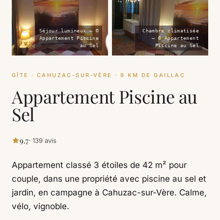
Séjour lumineux — ©
Chambre climatisée
Appartement Piscine
— © Appartement
au Sel
Piscine au Sel
GÎTE · CAHUZAC-SUR-VÈRE · 9 KM DE GAILLAC
Appartement Piscine au
Sel
9.7
· 139 avis
Appartement classé 3 étoiles de 42 m² pour
couple, dans une propriété avec piscine au sel et
jardin, en campagne à Cahuzac-sur-Vère. Calme,
vélo, vignoble.