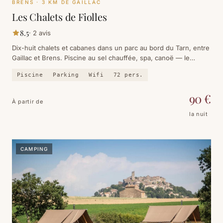
BRENS
· 3 KM DE GAILLAC
Les Chalets de Fiolles
8.5
·
2
avis
Dix-huit chalets et cabanes dans un parc au bord du Tarn, entre
Gaillac et Brens. Piscine au sel chauffée, spa, canoë — le
camping sans la tente.
Piscine
Parking
Wifi
72
pers.
90
€
À partir de
la nuit
CAMPING