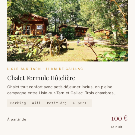
LISLE-SUR-TARN
· 11 KM DE GAILLAC
Chalet Formule Hôtelière
Chalet tout confort avec petit-déjeuner inclus, en pleine
campagne entre Lisle-sur-Tarn et Gaillac. Trois chambres,
terrasse, formule hôtelière. Adresse récente, encore sans avis
Parking
Wifi
Petit-dej
6
pers.
voyageurs.
100
€
À partir de
la nuit