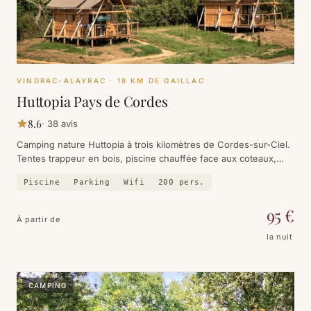
VINDRAC-ALAYRAC
· 18 KM DE GAILLAC
Huttopia Pays de Cordes
8.6
·
38
avis
Camping nature Huttopia à trois kilomètres de Cordes-sur-Ciel.
Tentes trappeur en bois, piscine chauffée face aux coteaux,
café-comptoir et cinéma en plein air l'été.
Piscine
Parking
Wifi
200
pers.
95
€
À partir de
la nuit
CAMPING