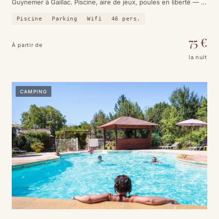
Guynemer à Gaillac. Piscine, aire de jeux, poules en liberté — et
le centre-ville à quinze minutes à pied.
Piscine
Parking
Wifi
46
pers.
75
€
À partir de
la nuit
CAMPING