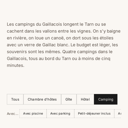
Les campings du Gaillacois longent le Tarn ou se
cachent dans les vallons entre les vignes. On s'y baigne
en rivière, on loue un canoë, on dort sous les étoiles
avec un verre de Gaillac blanc. Le budget est léger, les
souvenirs sont les mêmes. Quatre campings dans le
Gaillacois, tous au bord du Tarn ou à moins de cinq
minutes.
Tous
Chambre d'hôtes
Gîte
Hôtel
Camping
Avec…
Avec piscine
Avec parking
Petit-déjeuner inclus
Anima