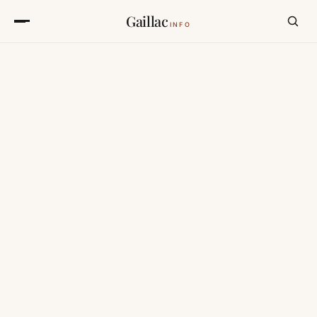
Gaillac
INFO
chambre, château, lumière du matin
CAMPING
Campings à Gaillac
— bord du Tarn et
vignoble.