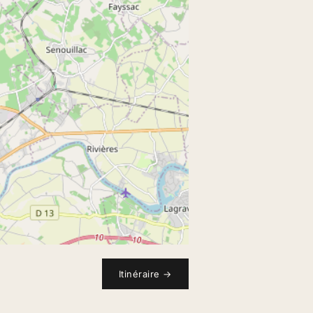
Itinéraire
→