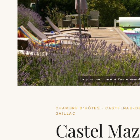
La piscine, face à Castelnau-d
CHAMBRE D'HÔTES · CASTELNAU-DE
GAILLAC
Castel Maz