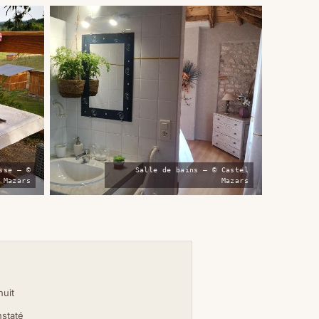
sse — ©
Salle de bains — © Castel
 Mazars
Mazars
nuit
nstaté