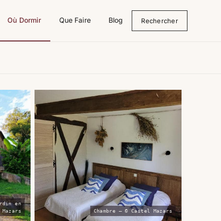
Où Dormir
Que Faire
Blog
Rechercher
rdin en
 Mazars
Chambre — © Castel Mazars