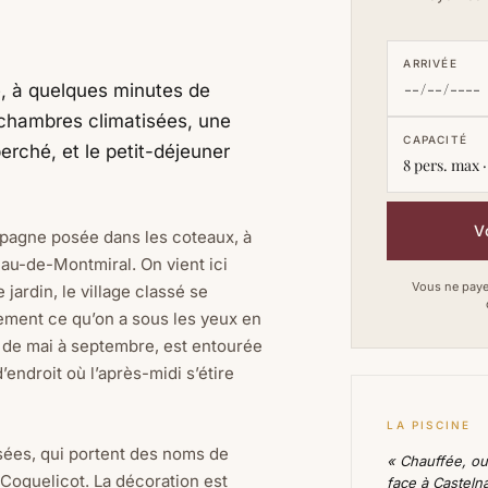
ARRIVÉE
, à quelques minutes de
chambres climatisées, une
CAPACITÉ
erché, et le petit-déjeuner
8 pers. max ·
V
pagne posée dans les coteaux, à
au-de-Montmiral. On vient ici
Vous ne payez
 jardin, le village classé se
tement ce qu’on a sous les yeux en
e de mai à septembre, est entourée
’endroit où l’après-midi s’étire
LA PISCINE
sées, qui portent des noms de
« Chauffée, o
Coquelicot. La décoration est
face à Casteln