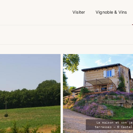
Visiter
Vignoble & Vins
La maison et son ja
terrasses — © Castel