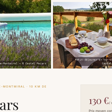
Petit-déjeuner en terra
e-Montmiral — © Castel Mazars
Castel
-MONTMIRAL · 10 KM DE
130 €
ars
/ 
Prix moyen co