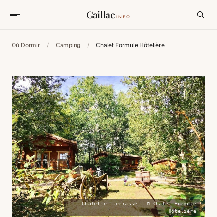
Gaillac
INFO
Où Dormir
/
Camping
/
Chalet Formule Hôtelière
Chalet et terrasse — © Chalet Formule
Hôtelière