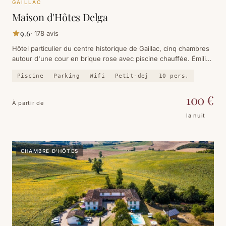
GAILLAC
Maison d'Hôtes Delga
9.6
·
178
avis
Hôtel particulier du centre historique de Gaillac, cinq chambres
autour d'une cour en brique rose avec piscine chauffée. Émilie
fait les confitures et le petit-déjeuner.
Piscine
Parking
Wifi
Petit-dej
10
pers.
100
€
À partir de
la nuit
CHAMBRE D'HÔTES