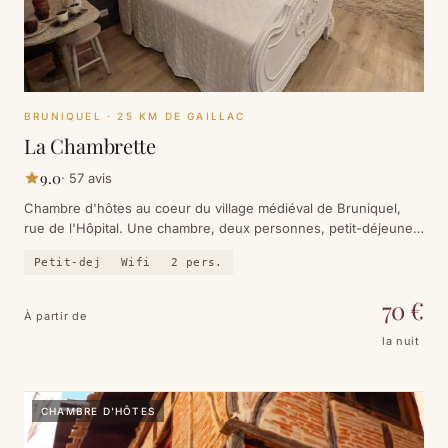
BRUNIQUEL
· 25 KM DE GAILLAC
La Chambrette
9.0
·
57
avis
Chambre d'hôtes au coeur du village médiéval de Bruniquel,
rue de l'Hôpital. Une chambre, deux personnes, petit-déjeuner
inclus. 9.0 sur Booking, 57 avis.
Petit-dej
Wifi
2
pers.
70
€
À partir de
la nuit
CHAMBRE D'HÔTES