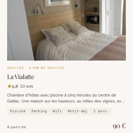
GAILLAC
· 2 KM DE GAILLAC
La Vialatte
9.8
·
23
avis
Chambre d'hôtes avec piscine à cinq minutes du centre de
Gaillac. Une maison sur les hauteurs, au milieu des vignes, avec
le silence de la campagne et la ville à portée de main.
Piscine
Parking
Wifi
Petit-dej
2
pers.
90
€
À partir de