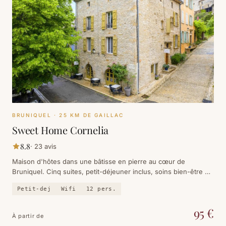
BRUNIQUEL
· 25 KM DE GAILLAC
Sweet Home Cornelia
8.8
·
23
avis
Maison d'hôtes dans une bâtisse en pierre au cœur de
Bruniquel. Cinq suites, petit-déjeuner inclus, soins bien-être et
un café ouvert sur le village médiéval.
Petit-dej
Wifi
12
pers.
95
€
À partir de