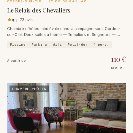
CORDES-SUR-CIEL
· 22 KM DE GAILLAC
Le Relais des Chevaliers
9.3
·
73
avis
Chambre d'hôtes médiévale dans la campagne sous Cordes-
sur-Ciel. Deux suites à thème — Templiers et Seigneurs —,
piscine, petit-déjeuner compris. Note 9.3, 73 avis.
Piscine
Parking
Wifi
Petit-dej
4
pers.
110
€
À partir de
la nuit
CHAMBRE D'HÔTES