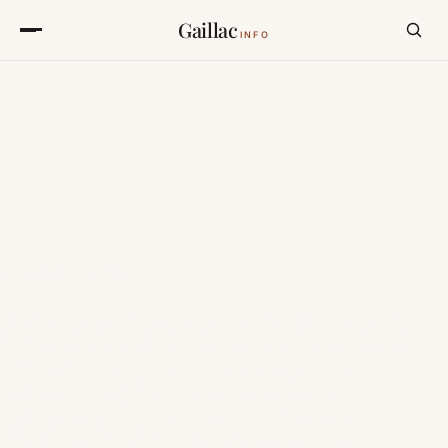
Gaillac
INFO
chambre, château, lumière du matin
CHAMBRE D'HÔTES
Chambres d'hôtes à
Gaillac et dans le
vignoble du Tarn.