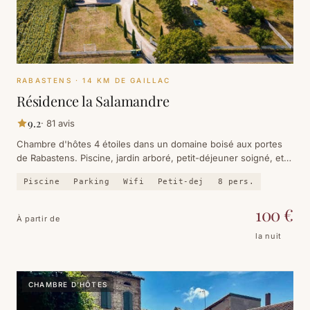
RABASTENS
· 14 KM DE GAILLAC
Résidence la Salamandre
9.2
·
81
avis
Chambre d'hôtes 4 étoiles dans un domaine boisé aux portes
de Rabastens. Piscine, jardin arboré, petit-déjeuner soigné, et
un cadre qui ressemble à un week-end à la campagne.
Piscine
Parking
Wifi
Petit-dej
8
pers.
100
€
À partir de
la nuit
CHAMBRE D'HÔTES