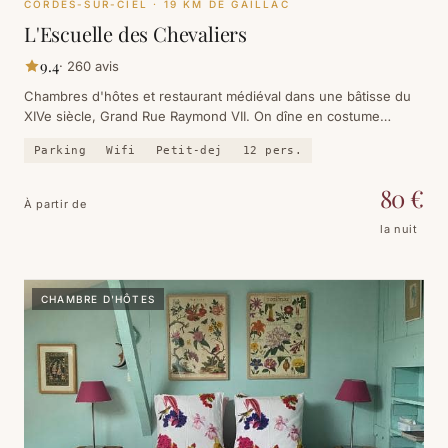
CORDES-SUR-CIEL
· 19 KM DE GAILLAC
L'Escuelle des Chevaliers
9.4
·
260
avis
Chambres d'hôtes et restaurant médiéval dans une bâtisse du
XIVe siècle, Grand Rue Raymond VII. On dîne en costume
d'époque, on dort dans un lit à baldaquin, et Cordes est à la
Parking
Wifi
Petit-dej
12
pers.
porte.
80
€
À partir de
la nuit
CHAMBRE D'HÔTES