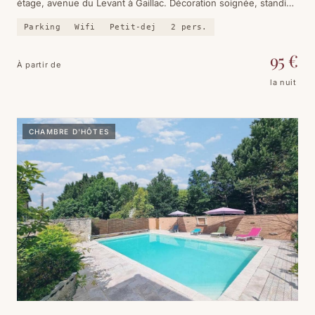
étage, avenue du Levant à Gaillac. Décoration soignée, standing
hôtelier, et une hôtesse aux petits soins.
Parking
Wifi
Petit-dej
2
pers.
95
€
À partir de
la nuit
CHAMBRE D'HÔTES