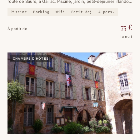
route de Saurs, à Gaillac. Piscine, jardin, petit-déjeuner irlando-
tarnais fait maison, et 278 avis sur Booking qui ne laissent pas
Piscine
Parking
Wifi
Petit-dej
4
pers.
de doute.
75
€
À partir de
la nuit
CHAMBRE D'HÔTES