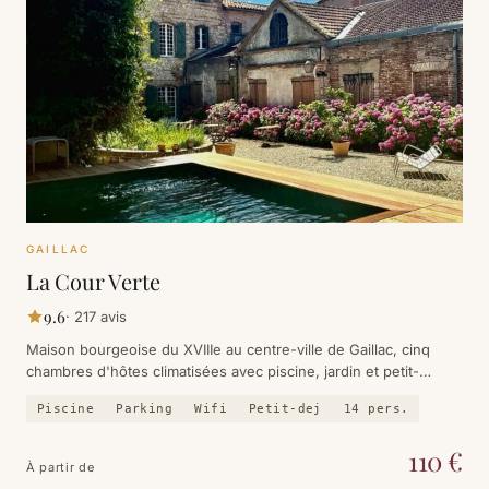
GAILLAC
La Cour Verte
9.6
·
217
avis
Maison bourgeoise du XVIIIe au centre-ville de Gaillac, cinq
chambres d'hôtes climatisées avec piscine, jardin et petit-
déjeuner maison. L'adresse la plus établie de la ville.
Piscine
Parking
Wifi
Petit-dej
14
pers.
110
€
À partir de