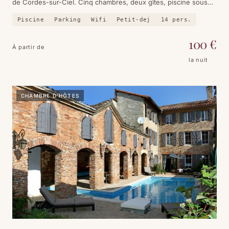
de Cordes-sur-Ciel. Cinq chambres, deux gîtes, piscine sous
les bambous, et la cuisine de Joffrey qui change chaque mois.
Piscine
Parking
Wifi
Petit-dej
14
pers.
100
€
À partir de
la nuit
CHAMBRE D'HÔTES