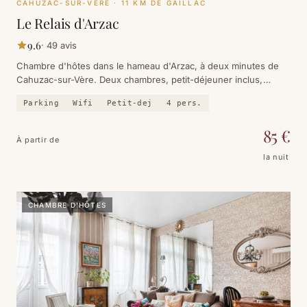
CAHUZAC-SUR-VÈRE
· 11 KM DE GAILLAC
Le Relais d'Arzac
9.6
·
49
avis
Chambre d'hôtes dans le hameau d'Arzac, à deux minutes de
Cahuzac-sur-Vère. Deux chambres, petit-déjeuner inclus,
vignoble de Gaillac à perte de vue. 9.6 sur Booking, 49 avis.
Parking
Wifi
Petit-dej
4
pers.
85
€
À partir de
la nuit
CHAMBRE D'HÔTES