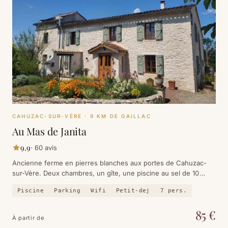
CAHUZAC-SUR-VÈRE
· 9 KM DE GAILLAC
Au Mas de Janita
9.9
·
60
avis
Ancienne ferme en pierres blanches aux portes de Cahuzac-
sur-Vère. Deux chambres, un gîte, une piscine au sel de 10
mètres, et une table d'hôtes qui fait monter à pied depuis le
Piscine
Parking
Wifi
Petit-dej
7
pers.
village.
85
€
À partir de