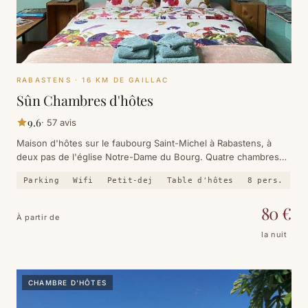
RABASTENS
· 16 KM DE GAILLAC
Sûn Chambres d'hôtes
9.6
·
57
avis
Maison d'hôtes sur le faubourg Saint-Michel à Rabastens, à
deux pas de l'église Notre-Dame du Bourg. Quatre chambres
en bois blond, cuisine végétarienne et bio, petit-déjeuner digne
Parking
Wifi
Petit-dej
Table d'hôtes
8
pers.
d'une fête.
80
€
À partir de
la nuit
CHAMBRE D'HÔTES