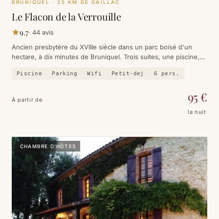
BRUNIQUEL
· 25 KM DE GAILLAC
Le Flacon de la Verrouille
9.7
·
44
avis
Ancien presbytère du XVIIIe siècle dans un parc boisé d'un
hectare, à dix minutes de Bruniquel. Trois suites, une piscine,
un étang, et le silence des gorges de l'Aveyron.
Piscine
Parking
Wifi
Petit-dej
6
pers.
95
€
À partir de
la nuit
CHAMBRE D'HÔTES