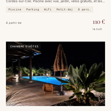
Cordes-sur-Ciel. Piscine avec vue, jardin, vélos gratuits, et les
dîners de Patrick et Isabelle qu'il faut réserver à l'avance.
Piscine
Parking
Wifi
Petit-dej
8
pers.
110
€
À partir de
la nuit
CHAMBRE D'HÔTES