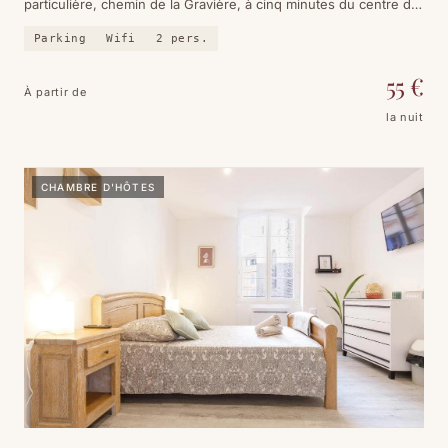
particulière, chemin de la Gravière, à cinq minutes du centre de
Lisle-sur-Tarn. Simple, propre, et le Tarn à deux pas.
Parking
Wifi
2
pers.
55
€
À partir de
la nuit
CHAMBRE D'HÔTES