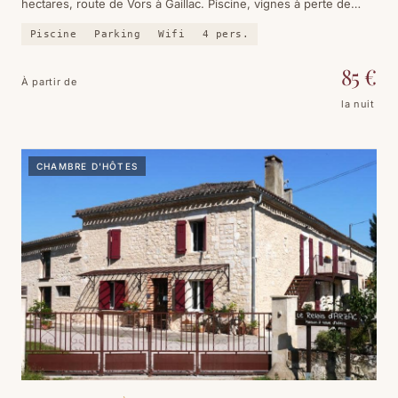
hectares, route de Vors à Gaillac. Piscine, vignes à perte de
vue, et un couple d'hôtes qui connaît le vignoble par cœur.
Piscine
Parking
Wifi
4
pers.
85
€
À partir de
la nuit
CHAMBRE D'HÔTES