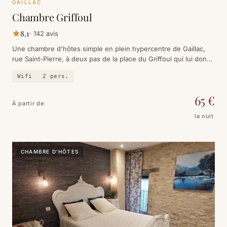
GAILLAC
Chambre Griffoul
8.1
·
142
avis
Une chambre d'hôtes simple en plein hypercentre de Gaillac,
rue Saint-Pierre, à deux pas de la place du Griffoul qui lui donne
son nom. Chambre privée, salle de bains à soi, cuisine partagée
Wifi
2
pers.
— et l'abbaye Saint-Michel au bout de la rue.
65
€
À partir de
la nuit
CHAMBRE D'HÔTES