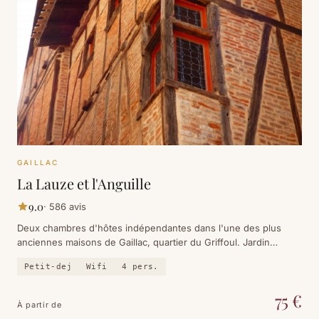
GAILLAC
La Lauze et l'Anguille
9.0
·
586
avis
Deux chambres d'hôtes indépendantes dans l'une des plus
anciennes maisons de Gaillac, quartier du Griffoul. Jardin
secret, petit-déjeuner généreux et les berges du Tarn à vingt
Petit-dej
Wifi
4
pers.
mètres.
75
€
À partir de