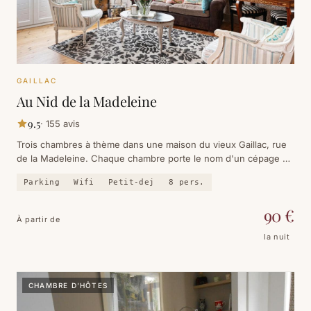
GAILLAC
Au Nid de la Madeleine
9.5
·
155
avis
Trois chambres à thème dans une maison du vieux Gaillac, rue
de la Madeleine. Chaque chambre porte le nom d'un cépage —
Muscadelle, Braucol, Mauzac — et le petit-déjeuner est une
Parking
Wifi
Petit-dej
8
pers.
affaire sérieuse.
90
€
À partir de
la nuit
CHAMBRE D'HÔTES