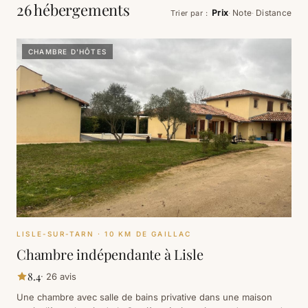
26 hébergements
Prix
Note
Distance
Trier par
:
·
·
CHAMBRE D'HÔTES
LISLE-SUR-TARN
· 10 KM DE GAILLAC
Chambre indépendante à Lisle
8.4
·
26
avis
Une chambre avec salle de bains privative dans une maison