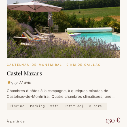
CASTELNAU-DE-MONTMIRAL
· 9 KM DE GAILLAC
Castel Mazars
9.3
·
77
avis
Chambres d'hôtes à la campagne, à quelques minutes de
Castelnau-de-Montmiral. Quatre chambres climatisées, une
piscine chauffée face au village perché, et le petit-déjeuner
Piscine
Parking
Wifi
Petit-dej
8
pers.
maison de Nadine sur la terrasse.
130
€
À partir de