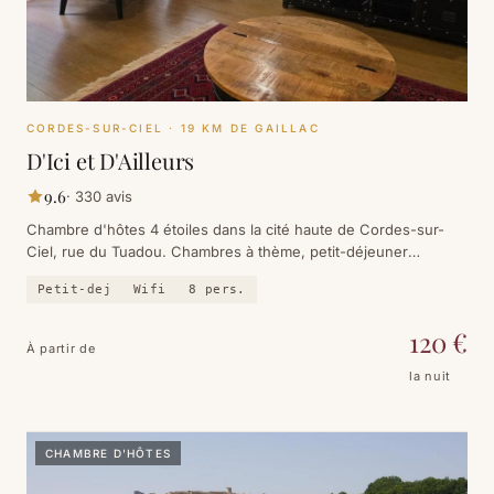
CORDES-SUR-CIEL
· 19 KM DE GAILLAC
D'Ici et D'Ailleurs
9.6
·
330
avis
Chambre d'hôtes 4 étoiles dans la cité haute de Cordes-sur-
Ciel, rue du Tuadou. Chambres à thème, petit-déjeuner
d'exception, et des hôtes dont tout le monde parle — 330 avis
Petit-dej
Wifi
8
pers.
sur Booking, note 9.6.
120
€
À partir de
la nuit
CHAMBRE D'HÔTES