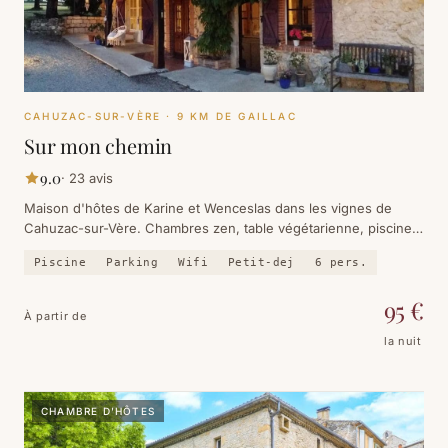
CAHUZAC-SUR-VÈRE
· 9 KM DE GAILLAC
Sur mon chemin
9.0
·
23
avis
Maison d'hôtes de Karine et Wenceslas dans les vignes de
Cahuzac-sur-Vère. Chambres zen, table végétarienne, piscine,
yoga — un lieu de ressourcement à dix minutes de Gaillac.
Piscine
Parking
Wifi
Petit-dej
6
pers.
95
€
À partir de
la nuit
CHAMBRE D'HÔTES