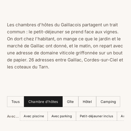
Les chambres d'hôtes du Gaillacois partagent un trait
commun : le petit-déjeuner se prend face aux vignes.
On dort chez l'habitant, on mange ce que le jardin et le
marché de Gaillac ont donné, et le matin, on repart avec
une adresse de domaine viticole griffonnée sur un bout
de papier. 26 adresses entre Gaillac, Cordes-sur-Ciel et
les coteaux du Tarn.
Tous
Chambre d'hôtes
Gîte
Hôtel
Camping
Avec…
Avec piscine
Avec parking
Petit-déjeuner inclus
Anima