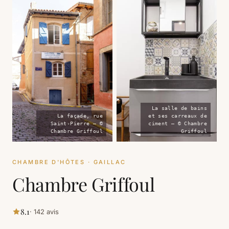
La salle de bains
La façade, rue
et ses carreaux de
Saint-Pierre — ©
ciment — © Chambre
Chambre Griffoul
Griffoul
CHAMBRE D'HÔTES · GAILLAC
Chambre Griffoul
8.1
· 142 avis