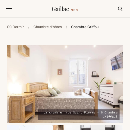
Gaillac
INFO
Où Dormir
/
Chambre d'hôtes
/
Chambre Griffoul
La chambre, rue Saint-Pierre — © Chambre
Griffoul