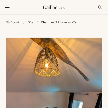
Gaillac
INFO
Où Dormir
/
Gîte
/
Charmant T2 Lisle-sur-Tarn