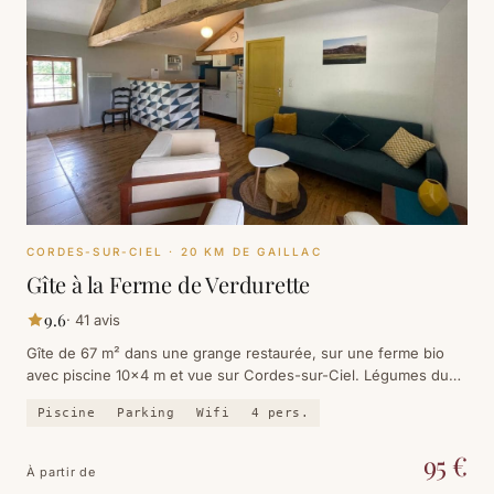
CORDES-SUR-CIEL
· 20 KM DE GAILLAC
Gîte à la Ferme de Verdurette
9.6
·
41
avis
Gîte de 67 m² dans une grange restaurée, sur une ferme bio
avec piscine 10×4 m et vue sur Cordes-sur-Ciel. Légumes du
jardin, silence de la campagne, enfants bienvenus.
Piscine
Parking
Wifi
4
pers.
95
€
À partir de