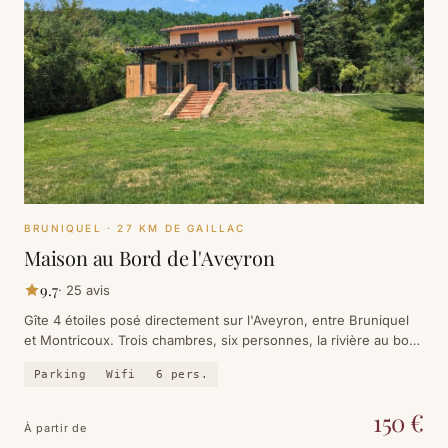
BRUNIQUEL
· 27 KM DE GAILLAC
Maison au Bord de l'Aveyron
9.7
·
25
avis
Gîte 4 étoiles posé directement sur l'Aveyron, entre Bruniquel
et Montricoux. Trois chambres, six personnes, la rivière au bout
du jardin. 9.7 sur Booking, 25 avis.
Parking
Wifi
6
pers.
150
€
À partir de