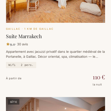
GAILLAC
· 1 KM DE GAILLAC
Suite Marrakech
9.0
·
30
avis
Appartement avec jacuzzi privatif dans le quartier médiéval de la
Portanelle, à Gaillac. Décor oriental, spa, climatisation — le
dépaysement à cinq minutes de l'abbaye.
Wifi
2
pers.
110
€
À partir de
la nuit
GÎTE