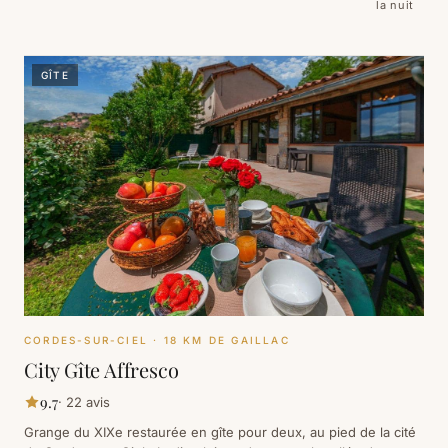
la nuit
GÎTE
CORDES-SUR-CIEL
· 18 KM DE GAILLAC
City Gîte Affresco
9.7
·
22
avis
Grange du XIXe restaurée en gîte pour deux, au pied de la cité