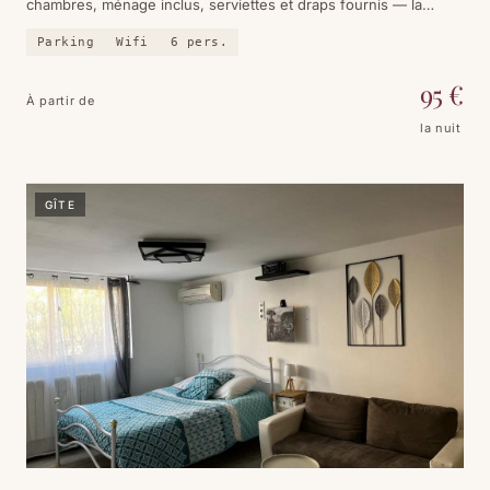
chambres, ménage inclus, serviettes et draps fournis — la
location clé en main pour une famille.
Parking
Wifi
6
pers.
95
€
À partir de
la nuit
GÎTE