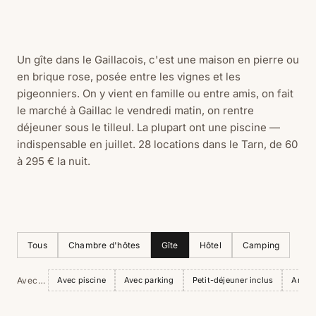
Un gîte dans le Gaillacois, c'est une maison en pierre ou
en brique rose, posée entre les vignes et les
pigeonniers. On y vient en famille ou entre amis, on fait
le marché à Gaillac le vendredi matin, on rentre
déjeuner sous le tilleul. La plupart ont une piscine —
indispensable en juillet. 28 locations dans le Tarn, de 60
à 295 € la nuit.
Tous
Chambre d'hôtes
Gîte
Hôtel
Camping
Avec…
Avec piscine
Avec parking
Petit-déjeuner inclus
Anima