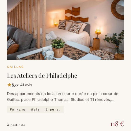
GAILLAC
Les Ateliers de Philadelphe
8.0
·
41
avis
Des appartements en location courte durée en plein cœur de
Gaillac, place Philadelphe Thomas. Studios et T1 rénovés,
cuisine équipée et parking gratuit — et, depuis les fenêtres de
Parking
Wifi
2
pers.
l'étage, les toits de brique et la boucle du Tarn.
118
€
À partir de