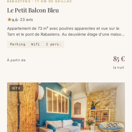
RABASTENS
· 17 KM DE GAILLAC
Le Petit Balcon Bleu
9.6
·
23
avis
Appartement de 73 m² avec poutres apparentes et vue sur le
Tarn et le pont de Rabastens. Au deuxième étage d'une maison
de village, lumineux, spacieux et parfaitement équipé.
Parking
Wifi
2
pers.
85
€
À partir de
la nuit
GÎTE