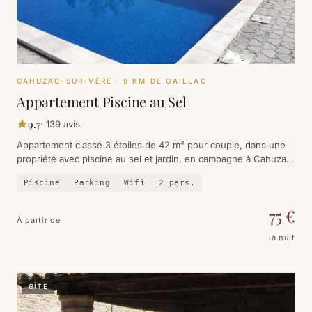
CAHUZAC-SUR-VÈRE
· 9 KM DE GAILLAC
Appartement Piscine au Sel
9.7
·
139
avis
Appartement classé 3 étoiles de 42 m² pour couple, dans une
propriété avec piscine au sel et jardin, en campagne à Cahuzac-
sur-Vère. Calme, vélo, vignoble.
Piscine
Parking
Wifi
2
pers.
75
€
À partir de
la nuit
GÎTE