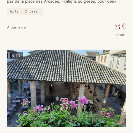
pas de la place des Arcades. Finitions soignées, pour deux
personnes. 9.2 sur Booking, 31 avis.
Wifi
2
pers.
75
€
À partir de
la nuit
GÎTE