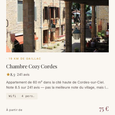
· 19 KM DE GAILLAC
Chambre Cozy Cordes
8.5
·
241
avis
Appartement de 60 m² dans la cité haute de Cordes-sur-Ciel.
Note 8.5 sur 241 avis — pas la meilleure note du village, mais le
meilleur rapport qualité-prix pour dormir dans les murs.
Wifi
4
pers.
75
€
À partir de