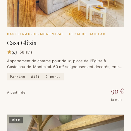
CASTELNAU-DE-MONTMIRAL
· 10 KM DE GAILLAC
Casa Glèsia
9.3
·
58
avis
Appartement de charme pour deux, place de l'Église à
Castelnau-de-Montmiral. 60 m² soigneusement décorés, entrée
indépendante et vue sur la bastide.
Parking
Wifi
2
pers.
90
€
À partir de
la nuit
GÎTE