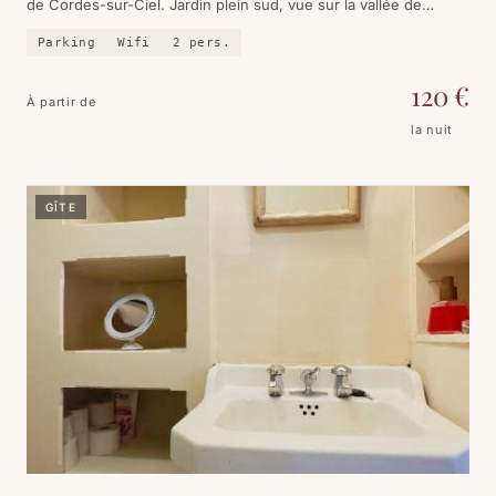
de Cordes-sur-Ciel. Jardin plein sud, vue sur la vallée de
l'Aurausse, climatisation et silence total.
Parking
Wifi
2
pers.
120
€
À partir de
la nuit
GÎTE