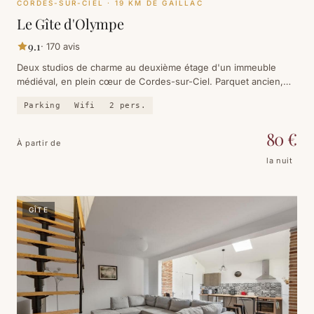
CORDES-SUR-CIEL
· 19 KM DE GAILLAC
Le Gîte d'Olympe
9.1
·
170
avis
Deux studios de charme au deuxième étage d'un immeuble
médiéval, en plein cœur de Cordes-sur-Ciel. Parquet ancien,
vue sur la Halle, et la cité à pied.
Parking
Wifi
2
pers.
80
€
À partir de
la nuit
GÎTE