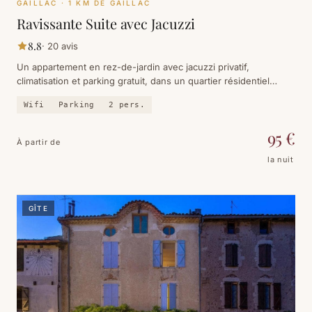
GAILLAC
· 1 KM DE GAILLAC
Ravissante Suite avec Jacuzzi
8.8
·
20
avis
Un appartement en rez-de-jardin avec jacuzzi privatif,
climatisation et parking gratuit, dans un quartier résidentiel
calme de Gaillac. Pour deux, avec petit-déjeuner continental.
Wifi
Parking
2
pers.
95
€
À partir de
la nuit
GÎTE