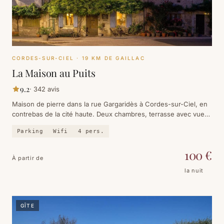
CORDES-SUR-CIEL
· 19 KM DE GAILLAC
La Maison au Puits
9.2
·
342
avis
Maison de pierre dans la rue Gargaridès à Cordes-sur-Ciel, en
contrebas de la cité haute. Deux chambres, terrasse avec vue
sur la vallée, et un puits dans la cour qui donne son nom à la
Parking
Wifi
4
pers.
maison.
100
€
À partir de
la nuit
GÎTE