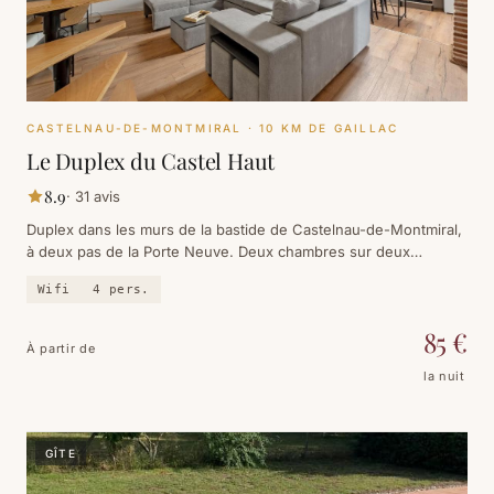
CASTELNAU-DE-MONTMIRAL
· 10 KM DE GAILLAC
Le Duplex du Castel Haut
8.9
·
31
avis
Duplex dans les murs de la bastide de Castelnau-de-Montmiral,
à deux pas de la Porte Neuve. Deux chambres sur deux
niveaux, le village classé comme base de séjour.
Wifi
4
pers.
85
€
À partir de
la nuit
GÎTE