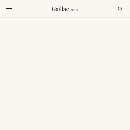
Gaillac
INFO
chambre, château, lumière du matin
GÎTE
Gîtes à Gaillac —
location de vacances
dans le Tarn.