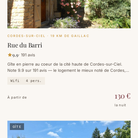
CORDES-SUR-CIEL
· 19 KM DE GAILLAC
Rue du Barri
9.9
·
191
avis
Gîte en pierre au coeur de la cité haute de Cordes-sur-Ciel.
Note 9.9 sur 191 avis — le logement le mieux noté de Cordes,
tout simplement.
Wifi
4
pers.
130
€
À partir de
la nuit
GÎTE