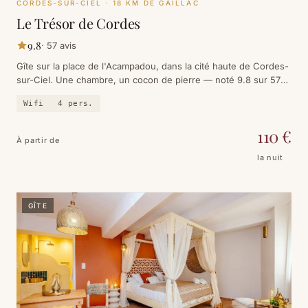
CORDES-SUR-CIEL
· 18 KM DE GAILLAC
Le Trésor de Cordes
9.8
·
57
avis
Gîte sur la place de l'Acampadou, dans la cité haute de Cordes-
sur-Ciel. Une chambre, un cocon de pierre — noté 9.8 sur 57
avis.
Wifi
4
pers.
110
€
À partir de
la nuit
GÎTE