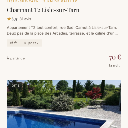
LISLE-SUR-TARN
· 9 KM DE GAILLAC
Charmant T2 Lisle-sur-Tarn
8.9
·
31
avis
Appartement T2 tout confort, rue Sadi Carnot à Lisle-sur-Tarn.
Deux pas de la place des Arcades, terrasse, et le calme d'un
village qui ne fait pas semblant.
Wifi
4
pers.
70
€
À partir de
la nuit
GÎTE