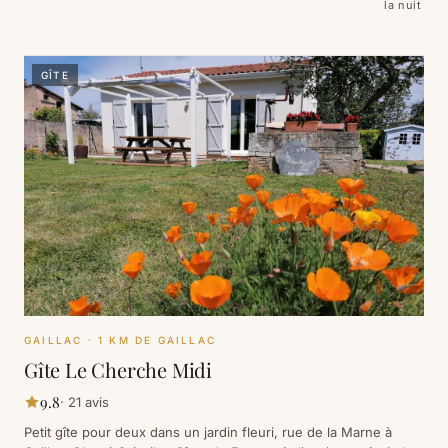
la nuit
GÎTE
GAILLAC
· 1 KM DE GAILLAC
Gîte Le Cherche Midi
9.8
·
21
avis
Petit gîte pour deux dans un jardin fleuri, rue de la Marne à