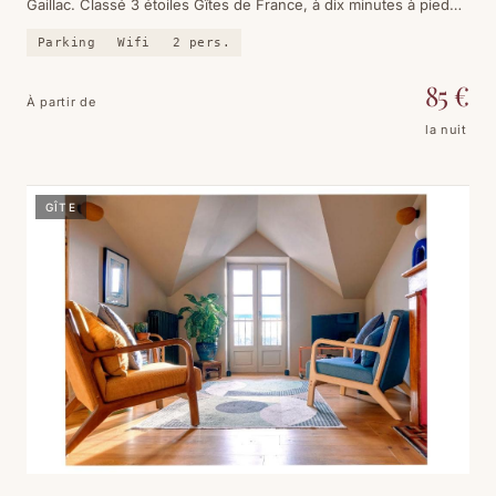
Gaillac. Classé 3 étoiles Gîtes de France, à dix minutes à pied
du centre et de l'abbaye.
Parking
Wifi
2
pers.
85
€
À partir de
la nuit
GÎTE