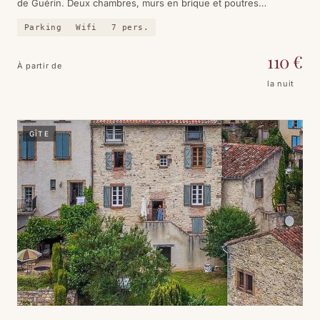
de Guérin. Deux chambres, murs en brique et poutres
apparentes, cuisine équipée — pour une famille ou un groupe
Parking
Wifi
7
pers.
d'amis.
110
€
À partir de
la nuit
GÎTE