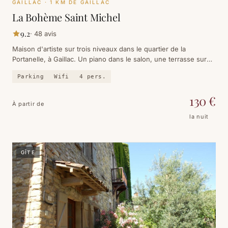
GAILLAC
· 1 KM DE GAILLAC
La Bohème Saint Michel
9.2
·
48
avis
Maison d'artiste sur trois niveaux dans le quartier de la
Portanelle, à Gaillac. Un piano dans le salon, une terrasse sur
les toits face à l'abbaye, et des fondations millénaires.
Parking
Wifi
4
pers.
130
€
À partir de
la nuit
GÎTE