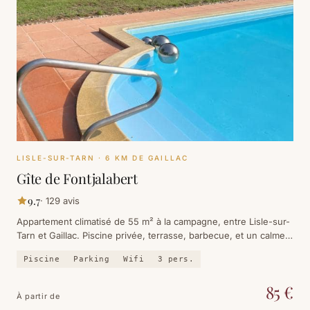
LISLE-SUR-TARN
· 6 KM DE GAILLAC
Gîte de Fontjalabert
9.7
·
129
avis
Appartement climatisé de 55 m² à la campagne, entre Lisle-sur-
Tarn et Gaillac. Piscine privée, terrasse, barbecue, et un calme
absolu à quatre kilomètres du centre-ville.
Piscine
Parking
Wifi
3
pers.
85
€
À partir de