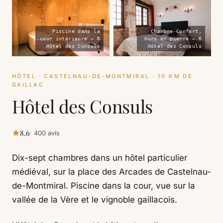
Piscine dans la
Chambre Confort,
cour intérieure — ©
murs en pierre — ©
Hôtel des Consuls
Hôtel des Consuls
HÔTEL · CASTELNAU-DE-MONTMIRAL · 10 KM DE
GAILLAC
Hôtel des Consuls
8.6
· 400 avis
Dix-sept chambres dans un hôtel particulier
médiéval, sur la place des Arcades de Castelnau-
de-Montmiral. Piscine dans la cour, vue sur la
vallée de la Vère et le vignoble gaillacois.