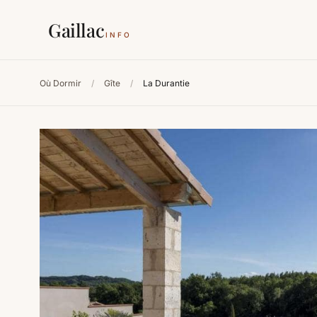
Gaillac
INFO
Où Dormir
/
Gîte
/
La Durantie