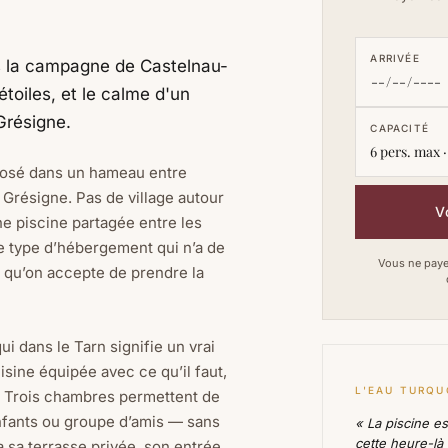
ARRIVÉE
ns la campagne de Castelnau-
toiles, et le calme d'un
Grésigne.
CAPACITÉ
6 pers. max ·
 posé dans un hameau entre
 Grésigne. Pas de village autour
V
ne piscine partagée entre les
 le type d’hébergement qui n’a de
Vous ne payez
 qu’on accepte de prendre la
ui dans le Tarn signifie un vrai
uisine équipée avec ce qu’il faut,
L'EAU TURQU
e. Trois chambres permettent de
nfants ou groupe d’amis — sans
« La piscine es
cette heure-là
a sa terrasse privée, son entrée,