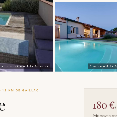
 et propriété — © La Durantie
Chambre — © La D
· 12 KM DE GAILLAC
e
180 €
/
Prix moyen co