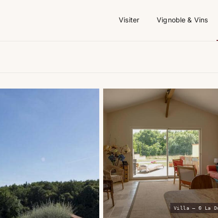
Visiter
Vignoble & Vins
Villa — © La D