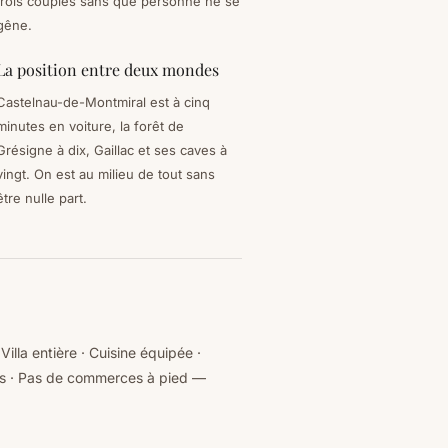
trois couples sans que personne ne se
gêne.
La position entre deux mondes
Castelnau-de-Montmiral est à cinq
minutes en voiture, la forêt de
Grésigne à dix, Gaillac et ses caves à
vingt. On est au milieu de tout sans
être nulle part.
Villa entière · Cuisine équipée ·
iles · Pas de commerces à pied —