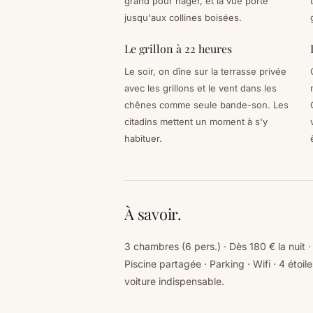
grand pour nager, et la vue porte
jusqu'aux collines boisées.
Le grillon à 22 heures
Le soir, on dîne sur la terrasse privée
avec les grillons et le vent dans les
chênes comme seule bande-son. Les
citadins mettent un moment à s'y
habituer.
À savoir.
3 chambres (6 pers.) · Dès 180 € la nuit · 
Piscine partagée · Parking · Wifi · 4 éto
voiture indispensable.