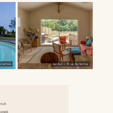
urantie
Jardin — © La Durantie
 nuit
nstaté