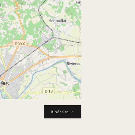
Itinéraire
→