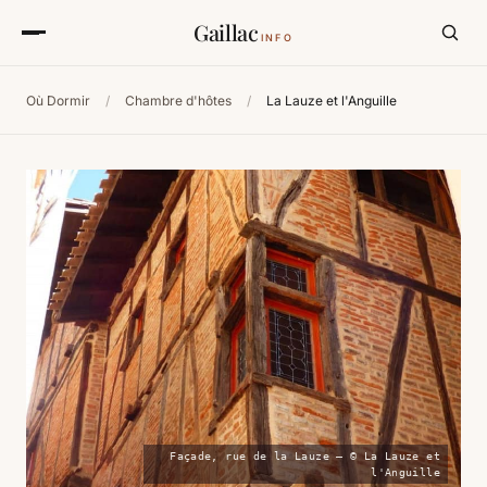
Gaillac
INFO
Où Dormir
/
Chambre d'hôtes
/
La Lauze et l'Anguille
Façade, rue de la Lauze — © La Lauze et
l'Anguille