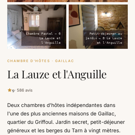
Chambre Pastel — ©
Petit-déjeuner au
La Lauze et
jardin — © La Lauze
l'Anguille
et l'Anguille
CHAMBRE D'HÔTES · GAILLAC
La Lauze et l'Anguille
9
· 586 avis
Deux chambres d'hôtes indépendantes dans
l'une des plus anciennes maisons de Gaillac,
quartier du Griffoul. Jardin secret, petit-déjeuner
généreux et les berges du Tarn à vingt mètres.