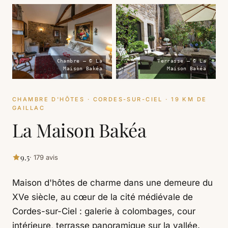
Chambre — © La
Terrasse — © La
Maison Bakéa
Maison Bakéa
CHAMBRE D'HÔTES · CORDES-SUR-CIEL · 19 KM DE
GAILLAC
La Maison Bakéa
9.5
· 179 avis
Maison d'hôtes de charme dans une demeure du
XVe siècle, au cœur de la cité médiévale de
Cordes-sur-Ciel : galerie à colombages, cour
intérieure, terrasse panoramique sur la vallée.