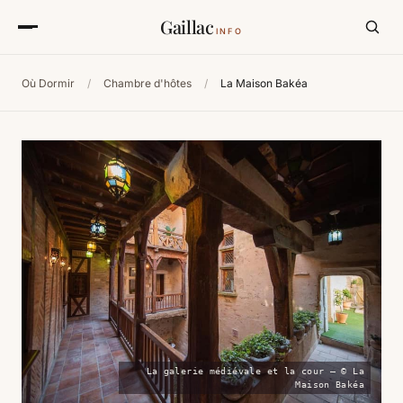
Gaillac
INFO
Où Dormir
/
Chambre d'hôtes
/
La Maison Bakéa
La galerie médiévale et la cour — © La
Maison Bakéa