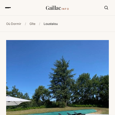
Gaillac
INFO
Où Dormir
/
Gîte
/
Loustalou