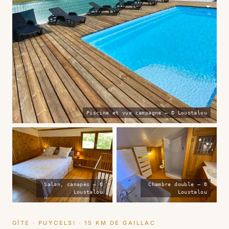
Piscine et vue campagne — © Loustalou
Salon, canapés — ©
Chambre double — ©
Loustalou
Loustalou
GÎTE · PUYCELSI · 15 KM DE GAILLAC