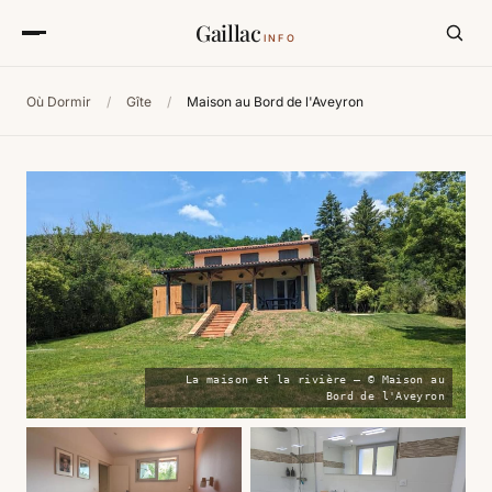
Gaillac
INFO
Où Dormir
/
Gîte
/
Maison au Bord de l'Aveyron
La maison et la rivière — © Maison au
Bord de l'Aveyron