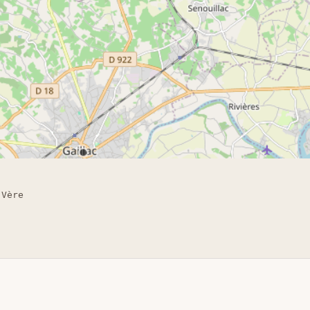
-Vère