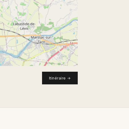
Itinéraire
→