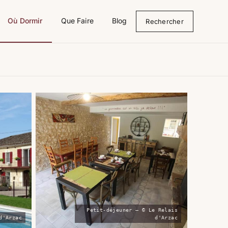
Où Dormir
Que Faire
Blog
Rechercher
Petit-déjeuner — © Le Relais
d'Arzac
d'Arzac