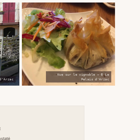
Vue sur le vignoble — © Le
d'Arzac
Relais d'Arzac
t
nstaté