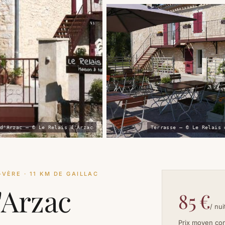
d'Arzac — © Le Relais d'Arzac
Terrasse — © Le Relais 
VÈRE · 11 KM DE GAILLAC
'Arzac
85 €
/ nui
Prix moyen co