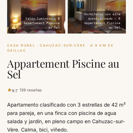
Dormitorio con aire
Salón luminoso — ©
acondicionado — ©
Appartement Piscine
Appartement Piscine
au Sel
au Sel
CASA RURAL · CAHUZAC-SUR-VÈRE · A 9 KM DE
GAILLAC
Appartement Piscine au
Sel
9.7
· 139 reseñas
Apartamento clasificado con 3 estrellas de 42 m²
para pareja, en una finca con piscina de agua
salada y jardín, en pleno campo en Cahuzac-sur-
Vère. Calma, bici, viñedo.