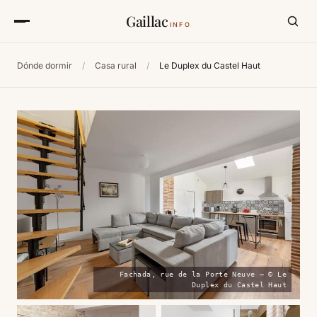
Gaillac
INFO
Dónde dormir
/
Casa rural
/
Le Duplex du Castel Haut
Fachada, rue de la Porte Neuve — © Le
Duplex du Castel Haut