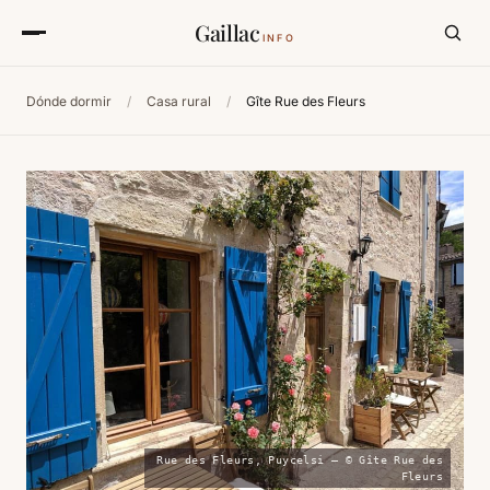
Gaillac
INFO
Dónde dormir
/
Casa rural
/
Gîte Rue des Fleurs
Rue des Fleurs, Puycelsi — © Gîte Rue des
Fleurs