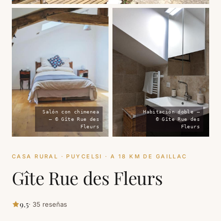
Salón con chimenea
Habitación doble —
— © Gîte Rue des
© Gîte Rue des
Fleurs
Fleurs
CASA RURAL · PUYCELSI · A 18 KM DE GAILLAC
Gîte Rue des Fleurs
9.5
· 35 reseñas