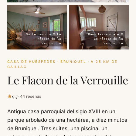
Suite bambú — © Le
Baño terracota — ©
Flacon de la
Le Flacon de la
Verrouille
Verrouille
CASA DE HUÉSPEDES · BRUNIQUEL · A 25 KM DE
GAILLAC
Le Flacon de la Verrouille
9.7
· 44 reseñas
Antigua casa parroquial del siglo XVIII en un
parque arbolado de una hectárea, a diez minutos
de Bruniquel. Tres suites, una piscina, un