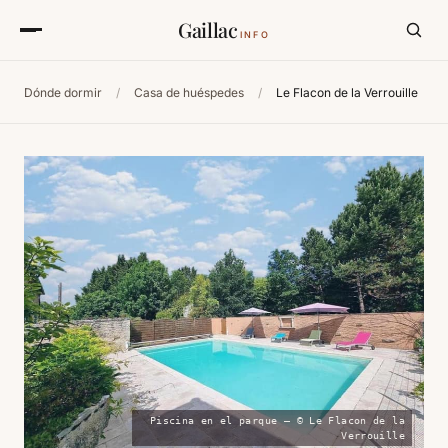
Gaillac
INFO
Dónde dormir
/
Casa de huéspedes
/
Le Flacon de la Verrouille
Piscina en el parque — © Le Flacon de la
Verrouille