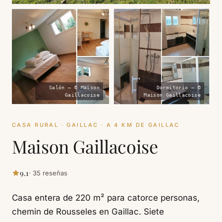
Salón — © Maison
Dormitorio — ©
Gaillacoise
Maison Gaillacoise
CASA RURAL · GAILLAC · A 4 KM DE GAILLAC
Maison Gaillacoise
9.1
· 35 reseñas
Casa entera de 220 m² para catorce personas,
chemin de Rousseles en Gaillac. Siete