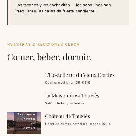
Los tacones y los cochecitos — los adoquines son
irregulares, las calles de fuerte pendiente.
NUESTRAS DIRECCIONES CERCA
Comer, beber, dormir.
terraza
bajo la
glicina
L'Hostellerie du Vieux Cordes
salón,
COMER
casa
Cocina occitana · 35-55 €
gótica
La Maison Yves Thuriès
TOMAR UNA
Salón de té · pastelería
COPA
Château
de
Château de Tauziès
Tauziès —
© Château
Hotel de cuatro estrellas · desde 160 €
de
Tauziès