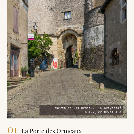
puerta de los Ormeaux — © Krzysztof
Golik, CC BY-SA 4.0
01
La Porte des Ormeaux