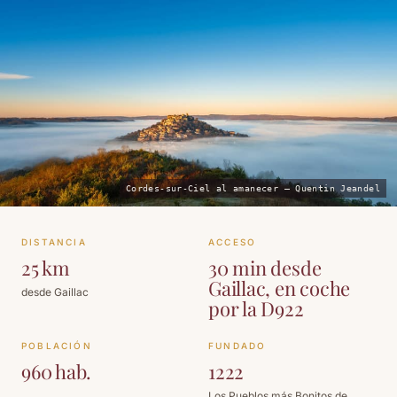
Cordes-sur-Ciel al amanecer — Quentin Jeandel
DISTANCIA
ACCESO
25 km
30 min desde
Gaillac, en coche
desde Gaillac
por la D922
POBLACIÓN
FUNDADO
960 hab.
1222
Los Pueblos más Bonitos de