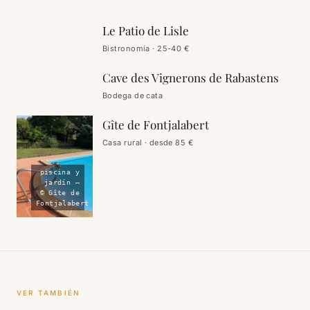
porticada
Le Patio de Lisle
cata,
COMER
vinos de
Bistronomía · 25-40 €
Gaillac
Cave des Vignerons de Rabastens
TOMAR ALGO
Bodega de cata
Gîte de Fontjalabert
Casa rural · desde 85 €
piscina y
jardín —
© Gîte de
Fontjalabert
VER TAMBIÉN