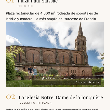
Plaza Paul Saissac
SIGLO XIII
Plaza rectangular de 4.000 m² rodeada de soportales de
ladrillo y madera. La más amplia del suroeste de Francia.
iglesia Notre-Dame de la Jonquière — ©
Olivier Octobre
02
La iglesia Notre-Dame de la Jonquière
IGLESIA FORTIFICADA
Iglesia fortificada del siglo XIII con campanario octogonal