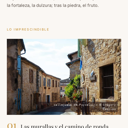
la fortaleza, la dulzura; tras la piedra, el fruto.
LO IMPRESCINDIBLE
callejuela de Puycelsi — © Grégory
Cassiau
01
Las murallas y el camino de ronda