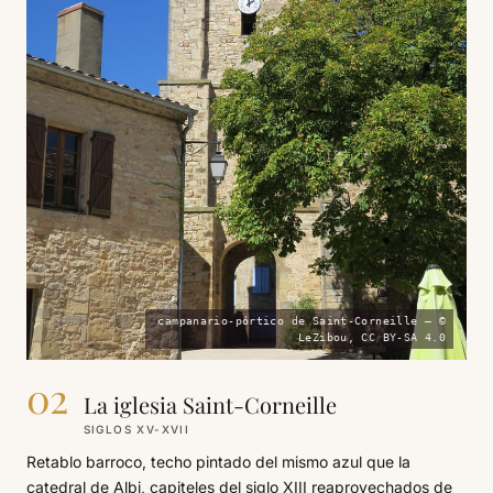
campanario-pórtico de Saint-Corneille — ©
LeZibou, CC BY-SA 4.0
02
La iglesia Saint-Corneille
SIGLOS XV-XVII
Retablo barroco, techo pintado del mismo azul que la
catedral de Albi, capiteles del siglo XIII reaprovechados de