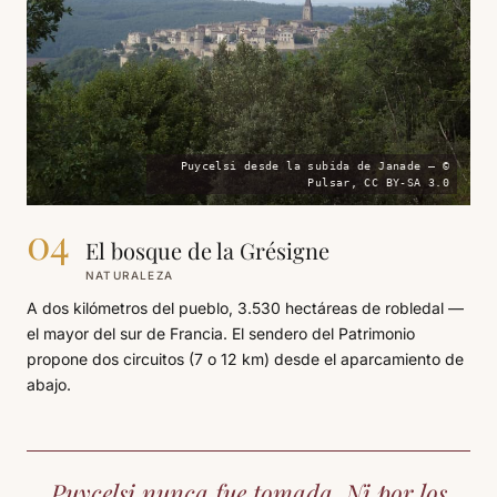
Puycelsi desde la subida de Janade — ©
Pulsar, CC BY-SA 3.0
04
El bosque de la Grésigne
NATURALEZA
A dos kilómetros del pueblo, 3.530 hectáreas de robledal —
el mayor del sur de Francia. El sendero del Patrimonio
propone dos circuitos (7 o 12 km) desde el aparcamiento de
abajo.
Puycelsi nunca fue tomada. Ni por los