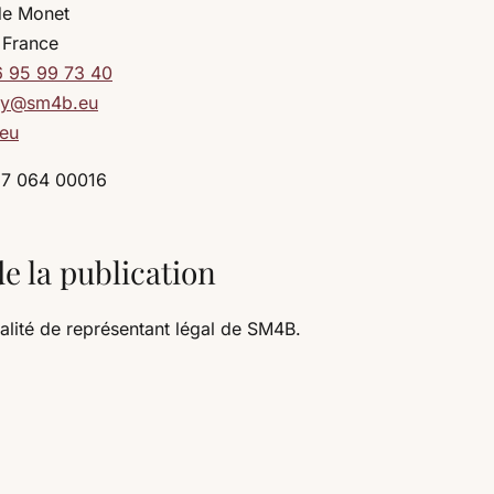
de Monet
 France
 95 99 73 40
ry@sm4b.eu
eu
87 064 00016
e la publication
lité de représentant légal de SM4B.