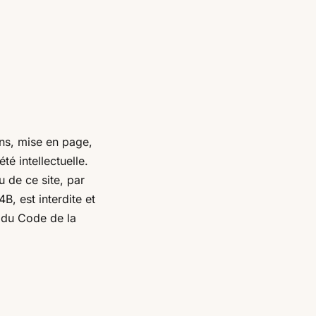
ons, mise en page,
é intellectuelle.
u de ce site, par
B, est interdite et
s du Code de la