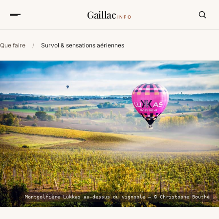
Gaillac
INFO
Que faire
/
Survol & sensations aériennes
Montgolfière Lukkas au-dessus du vignoble — © Christophe Bouthé