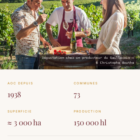
Dégustation chez un producteur du Gaillacois —
© Christophe Bouthe
AOC DEPUIS
COMMUNES
1938
73
SUPERFICIE
PRODUCTION
≈ 3 000 ha
150 000 hl