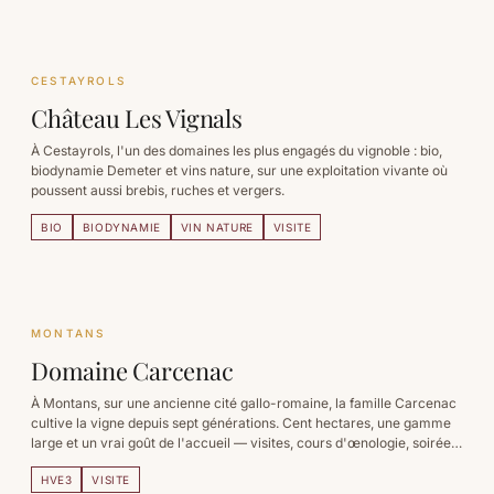
CESTAYROLS
Château Les Vignals
À Cestayrols, l'un des domaines les plus engagés du vignoble : bio,
biodynamie Demeter et vins nature, sur une exploitation vivante où
poussent aussi brebis, ruches et vergers.
BIO
BIODYNAMIE
VIN NATURE
VISITE
MONTANS
Domaine Carcenac
À Montans, sur une ancienne cité gallo-romaine, la famille Carcenac
cultive la vigne depuis sept générations. Cent hectares, une gamme
large et un vrai goût de l'accueil — visites, cours d'œnologie, soirées
d'été.
HVE3
VISITE