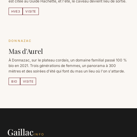
est citée au Guide Hachette, et l'été, le caveau devient lieu de sortie.
HVE3
VISITE
DONNAZAC
Mas d'Aurel
À Donnazac, sur le plateau cordais, un domaine familial passé 100 %
bio en 2021. Trois générations de femmes, un panorama à 300
mètres et des soirées d'été qui font du mas un lieu où l'on s'attarde.
BIO
VISITE
Gaillac
INFO