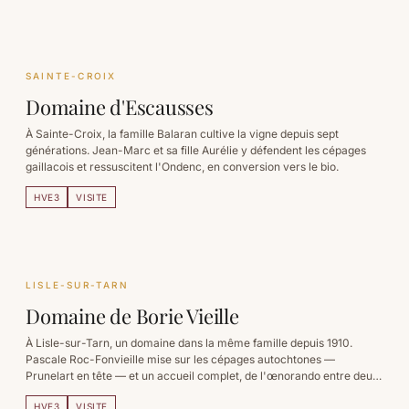
SAINTE-CROIX
Domaine d'Escausses
À Sainte-Croix, la famille Balaran cultive la vigne depuis sept
générations. Jean-Marc et sa fille Aurélie y défendent les cépages
gaillacois et ressuscitent l'Ondenc, en conversion vers le bio.
HVE3
VISITE
LISLE-SUR-TARN
Domaine de Borie Vieille
À Lisle-sur-Tarn, un domaine dans la même famille depuis 1910.
Pascale Roc-Fonvieille mise sur les cépages autochtones —
Prunelart en tête — et un accueil complet, de l'œnorando entre deux
chapelles à l'apéro-concert d'été.
HVE3
VISITE