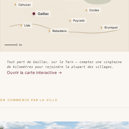
Cahuzac
Cordes
Gaillac
Puycelsi
le Tarn
Lisle
Bruniquel
Rabastens
5 km
Tout part de Gaillac, sur le Tarn — comptez une vingtaine
de kilomètres pour rejoindre la plupart des villages.
Ouvrir la carte interactive
→
ON COMMENCE PAR LA VILLE