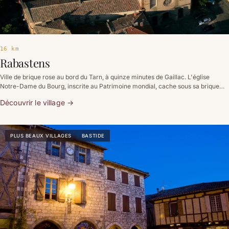
16 km
Rabastens
Ville de brique rose au bord du Tarn, à quinze minutes de Gaillac. L'église
Notre-Dame du Bourg, inscrite au Patrimoine mondial, cache sous sa brique
austère des peintures murales du XIIIe siècle que les guerres de Religion
Découvrir le village
→
avaient enfouies sous la chaux.
PLUS BEAUX VILLAGES
BASTIDE