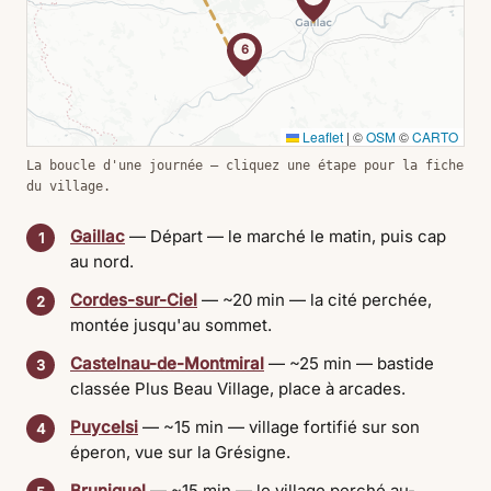
6
Leaflet
|
©
OSM
©
CARTO
La boucle d'une journée — cliquez une étape pour la fiche
du village.
Gaillac
— Départ — le marché le matin, puis cap
1
au nord.
Cordes-sur-Ciel
— ~20 min — la cité perchée,
2
montée jusqu'au sommet.
Castelnau-de-Montmiral
— ~25 min — bastide
3
classée Plus Beau Village, place à arcades.
Puycelsi
— ~15 min — village fortifié sur son
4
éperon, vue sur la Grésigne.
Bruniquel
— ~15 min — le village perché au-