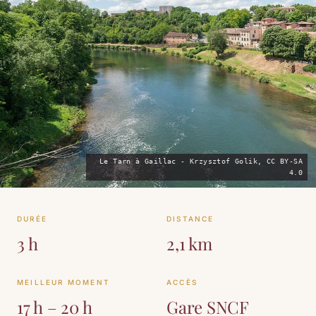
Le Tarn à Gaillac - Krzysztof Golik, CC BY-SA
4.0
DURÉE
DISTANCE
3 h
2,1 km
MEILLEUR MOMENT
ACCÈS
17 h – 20 h
Gare SNCF