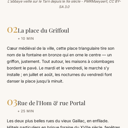
L'abbaye veille sur le Tarn depuis le Xe siècle - PMRMaeyaert, CC BY-
SA 3.0
02
La place du Griffoul
+ 10 MIN
Cœur médiéval de la ville, cette place triangulaire tire son
nom de la fontaine en bronze qui en orne le centre — un
griffon, justement. Tout autour, les maisons à colombages
bordent le pavé. Le mardi et le vendredi, le marché s'y
installe ; en juillet et août, les nocturnes du vendredi font
danser la place jusqu'à minuit.
03
Rue de l'Hom & rue Portal
+ 25 MIN
Les deux plus belles rues du vieux Gaillac, en enfilade.
Hôtels particuliers en brique foraine du XVIIe siècle, fenêtres