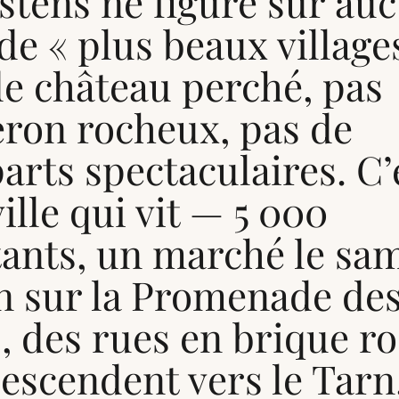
stens ne figure sur au
 de « plus beaux village
de château perché, pas
eron rocheux, pas de
rts spectaculaires. C’
ille qui vit — 5 000
tants, un marché le sa
n sur la Promenade de
, des rues en brique r
escendent vers le Tarn