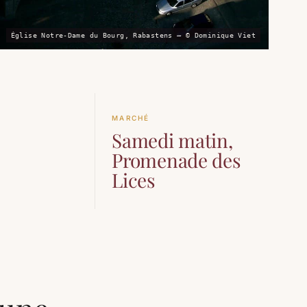
Église Notre-Dame du Bourg, Rabastens — © Dominique Viet
N
MARCHÉ
Samedi matin,
Promenade des
Lices