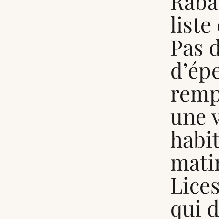
Raba
liste
Pas 
d’ép
rempa
une v
habi
mati
Lices
qui d