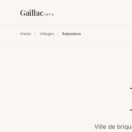
Gaillac
INFO
Visiter
/
Villages
/
Rabastens
Ville de briq