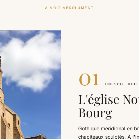
À VOIR ABSOLUMENT
01
UNESCO · XIIIE
L'église N
Bourg
Gothique méridional en br
chapiteaux sculptés. À l'i