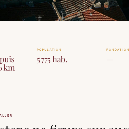
POPULATION
FONDATIO
epuis
5 775 hab.
—
16 km
ALLER