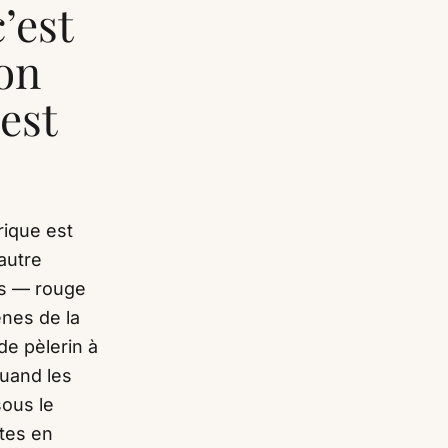
’est
’on
’est
rique est
autre
rs — rouge
ènes de la
e pèlerin à
quand les
sous le
tes en