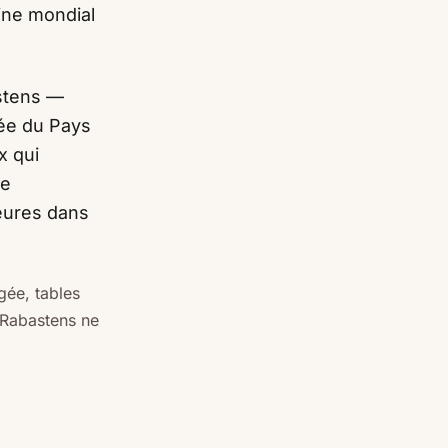
ine mondial
astens —
ée du Pays
x qui
ne
heures dans
gée, tables
 Rabastens ne