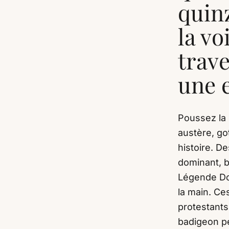
quinz
la vo
trave
une 
Poussez la 
austère, go
histoire. D
dominant, b
Légende Dor
la main. Ce
protestants
badigeon pe