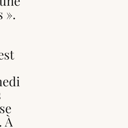
cune
s ».
est
medi
s
ose
. À