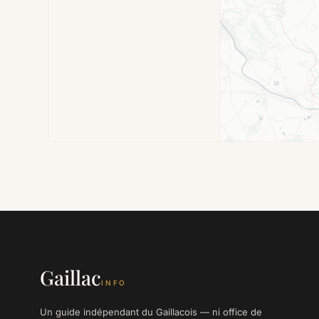
Gaillac
INFO
Un guide indépendant du Gaillacois — ni office de