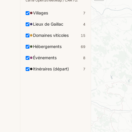
carte OpenStreetMap / CARTO.
Villages
7
Lieux de Gaillac
4
Domaines viticoles
15
Hébergements
69
Événements
8
Itinéraires (départ)
7