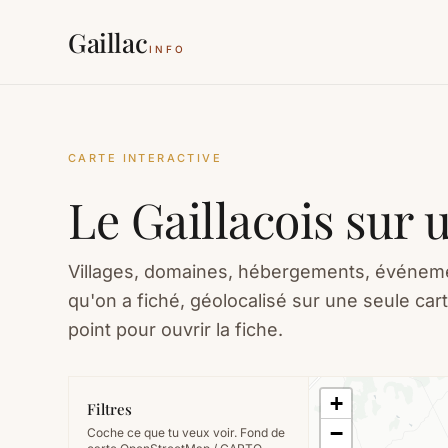
Gaillac
INFO
CARTE INTERACTIVE
Le Gaillacois sur 
Villages, domaines, hébergements, événemen
qu'on a fiché, géolocalisé sur une seule carte
point pour ouvrir la fiche.
+
Filtres
−
Coche ce que tu veux voir. Fond de