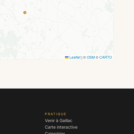
Leaflet
|
©
OSM
©
CARTO
PRATIQUE
Venir à Gaillac
Carte interactive
Calendrier