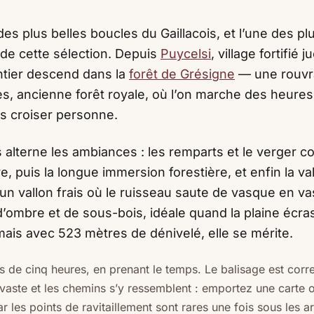
des plus belles boucles du Gaillacois, et l’une des pl
de cette sélection. Depuis
Puycelsi
, village fortifié 
entier descend dans la
forêt de Grésigne
— une rouvr
s, ancienne forêt royale, où l’on marche des heures
s croiser personne.
 alterne les ambiances : les remparts et le verger c
e, puis la longue immersion forestière, et enfin la va
 un vallon frais où le ruisseau saute de vasque en va
’ombre et de sous-bois, idéale quand la plaine écra
ais avec 523 mètres de dénivelé, elle se mérite.
de cinq heures, en prenant le temps. Le balisage est corre
vaste et les chemins s’y ressemblent : emportez une carte o
car les points de ravitaillement sont rares une fois sous les a