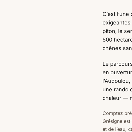
C’est l’une 
exigeantes 
piton, le s
500 hectare
chênes san
Le parcours
en ouvertur
l’Audoulou,
une rando d
chaleur — m
Comptez près 
Grésigne est 
et de l’eau, 