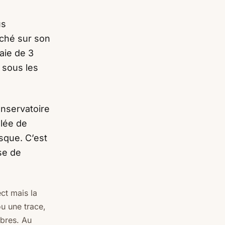
us
juché sur son
aie de 3
 sous les
onservatoire
llée de
sque. C’est
se de
ct mais la
u une trace,
rbres. Au