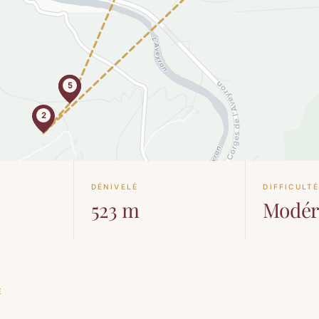
5
1
2
DÉNIVELÉ
DIFFICULT
523 m
Modér
E