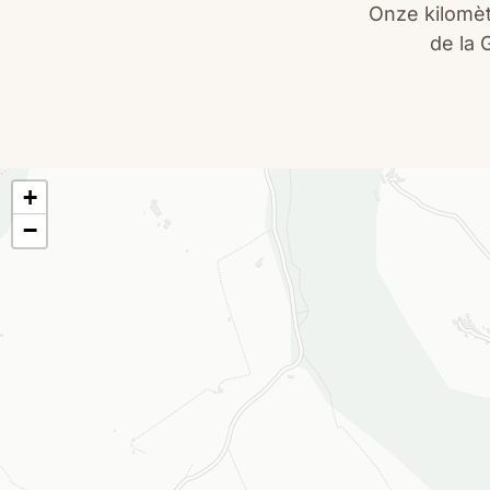
Onze kilomèt
de la 
+
−