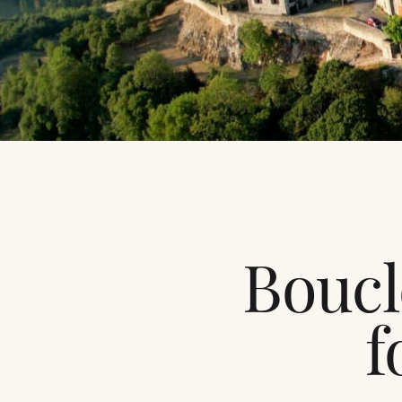
Boucl
f