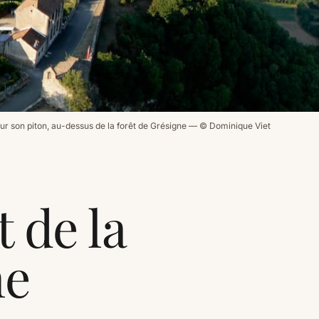
sur son piton, au-dessus de la forêt de Grésigne — © Dominique Viet
 de la
ne