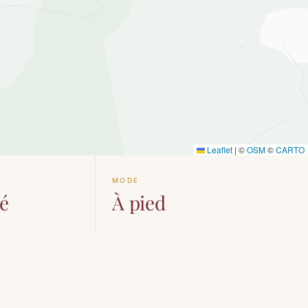
Leaflet
|
©
OSM
©
CARTO
É
MODE
é
À pied