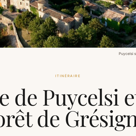
Puycelsi 
ITINÉRAIRE
e de Puycelsi et
orêt de Grésig