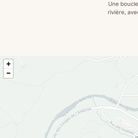
Une boucle
rivière, av
+
−