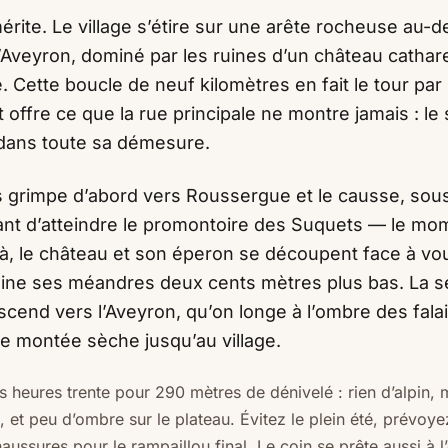
rite. Le village s’étire sur une arête rocheuse au-
’Aveyron, dominé par les ruines d’un château catha
. Cette boucle de neuf kilomètres en fait le tour par 
 offre ce que la rue principale ne montre jamais : le 
, dans toute sa démesure.
 grimpe d’abord vers Roussergue et le causse, sous
nt d’atteindre le promontoire des Suquets — le mo
 là, le château et son éperon se découpent face à vou
sine ses méandres deux cents mètres plus bas. La 
scend vers l’Aveyron, qu’on longe à l’ombre des fala
e montée sèche jusqu’au village.
 heures trente pour 290 mètres de dénivelé : rien d’alpin, 
, et peu d’ombre sur le plateau. Évitez le plein été, prévoyez
ussures pour le rampaillou final. Le coin se prête aussi à l’e