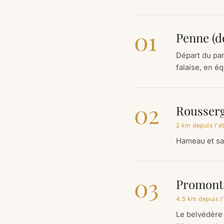
01
Penne (d
Départ du par
falaise, en é
02
Rousser
2 km depuis l'
Hameau et sa 
03
Promonto
4.5 km depuis l
Le belvédère 