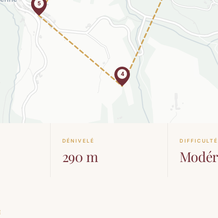
5
1
4
DÉNIVELÉ
DIFFICULT
290 m
Modér
E