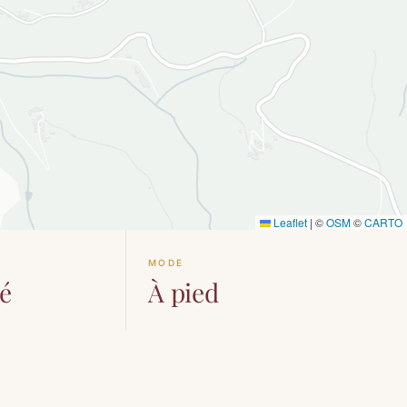
Leaflet
|
©
OSM
©
CARTO
É
MODE
é
À pied