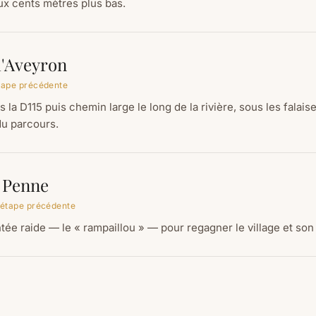
ux cents mètres plus bas.
l'Aveyron
étape précédente
la D115 puis chemin large le long de la rivière, sous les falaises
du parcours.
 Penne
'étape précédente
ée raide — le « rampaillou » — pour regagner le village et son