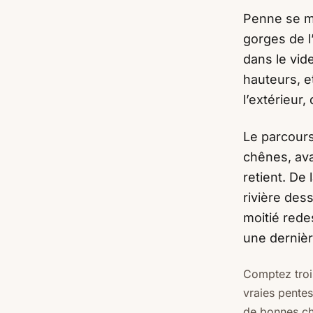
Penne se mé
gorges de l
dans le vide
hauteurs, et
l’extérieur
Le parcours
chênes, ava
retient. De
rivière des
moitié rede
une dernièr
Comptez trois
vraies pentes
de bonnes cha