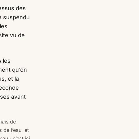
dessus des
re suspendu
les
site vu de
 les
ment qu’on
s, et la
seconde
ises avant
mais de
 de l’eau, et
au : c’est ici