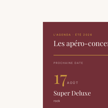
L'AGENDA · ÉTÉ 2026
Les apéro-concer
PROCHAINE DATE
17
AOÛT
Super Deluxe
rock