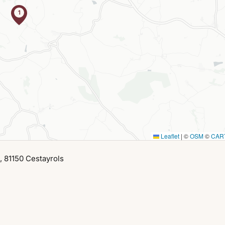
1
Leaflet
|
©
OSM
©
CAR
 81150 Cestayrols