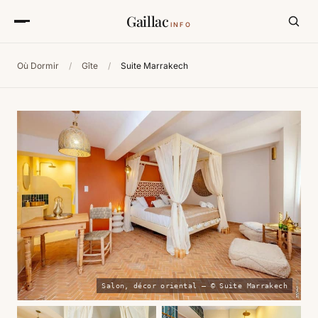
Gaillac
INFO
Où Dormir
/
Gîte
/
Suite Marrakech
Salon, décor oriental — © Suite Marrakech