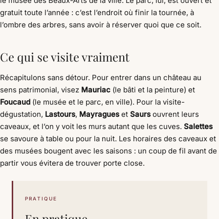
le musée des Beaux-Arts de la ville. Le parc, lui, est ouvert et
gratuit toute l’année : c’est l’endroit où finir la tournée, à
l’ombre des arbres, sans avoir à réserver quoi que ce soit.
Ce qui se visite vraiment
Récapitulons sans détour. Pour entrer dans un château au
sens patrimonial, visez
Mauriac
(le bâti et la peinture) et
Foucaud
(le musée et le parc, en ville). Pour la visite-
dégustation,
Lastours
,
Mayragues
et
Saurs
ouvrent leurs
caveaux, et l’on y voit les murs autant que les cuves.
Salettes
se savoure à table ou pour la nuit. Les horaires des caveaux et
des musées bougent avec les saisons : un coup de fil avant de
partir vous évitera de trouver porte close.
PRATIQUE
En pratique