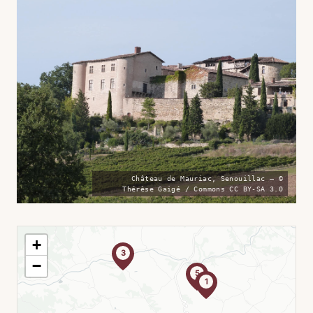
Château de Mauriac, Senouillac — ©
Thérèse Gaigé / Commons CC BY-SA 3.0
+
3
−
5
1