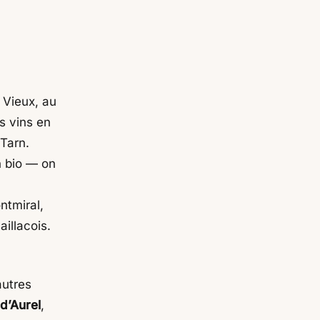
à Vieux, au
s vins en
Tarn.
 bio — on
ntmiral,
illacois.
autres
d’Aurel
,