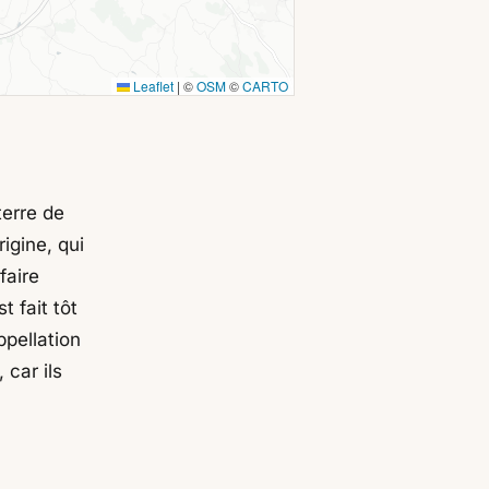
Leaflet
|
©
OSM
©
CARTO
terre de
igine, qui
faire
t fait tôt
ppellation
 car ils