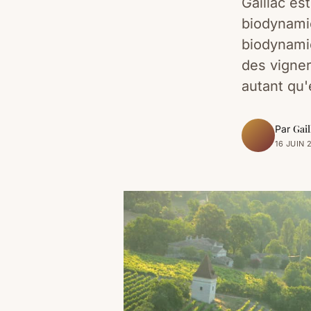
Gaillac es
biodynamie
biodynamie
des vigner
autant qu'
Gail
Par
16 JUIN 