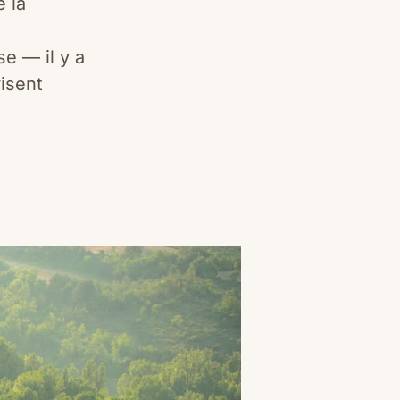
e la
e — il y a
visent