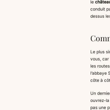
le
château
conduit pa
dessus le
Comme
Le plus s
vous, car
les routes
l’abbaye 
côte à côt
Un dernier
ouvrez-la
pas une p