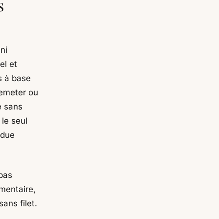
s
ni
el et
s à base
Demeter ou
ie sans
 le seul
ndue
pas
rmentaire,
sans filet.