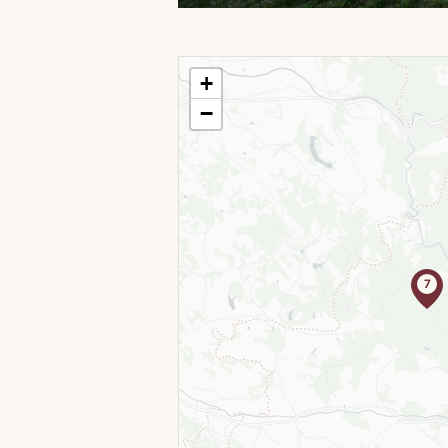
+
−
7