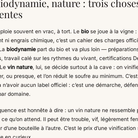
biodynamie, nature : trois chose
rentes
ploie souvent en vrac, à tort. Le
bio
se joue à la vigne : 
 ni engrais chimique, c’est un cahier des charges offici
 La
biodynamie
part du bio et va plus loin — préparation
, travail calé sur les rythmes du vivant, certifications 
 Le
vin nature
, lui, se décide surtout à la cave : on vinif
er, ou presque, et l’on réduit le soufre au minimum. C’est
à n’avoir aucun label officiel : c’est une démarche, défe
par domaine.
uence est honnête à dire : un vin nature ne ressemble 
 ce qu’on attend. Il peut être trouble, vif, légèrement fe
 d’une bouteille à l’autre. C’est le prix d’une vinification 
de en curieux.