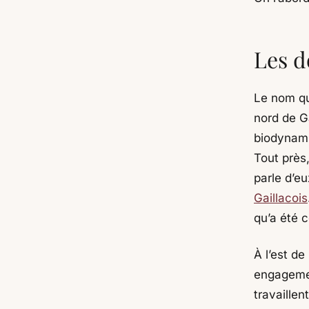
Les d
Le nom qui
nord de G
biodynami
Tout près,
parle d’eu
Gaillacois
qu’a été 
À l’est de 
engagemen
travaillen