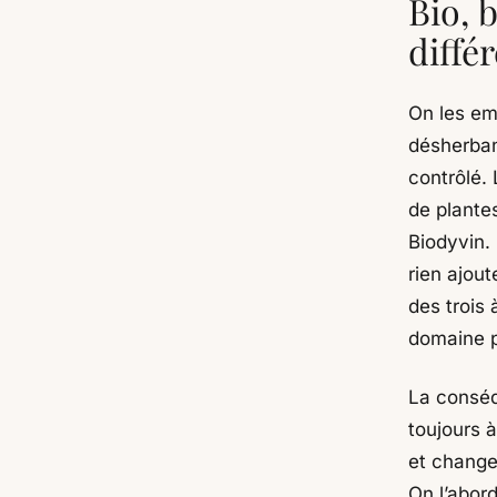
Bio, 
diffé
On les em
désherbant
contrôlé.
de plantes
Biodyvin.
rien ajout
des trois 
domaine 
La conséq
toujours à
et changer
On l’abor