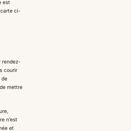
e est
 carte ci-
r rendez-
s courir
s de
 de mettre
ure,
re n’est
née et