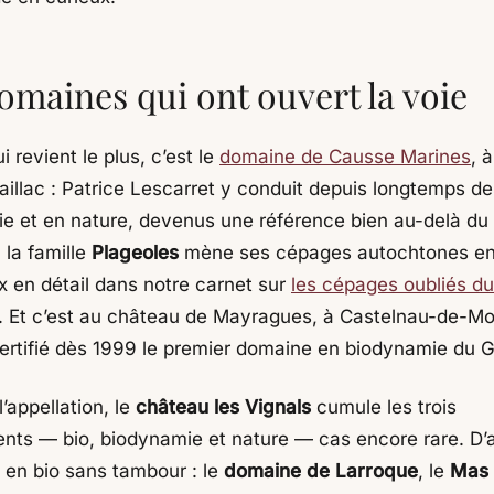
omaines qui ont ouvert la voie
 revient le plus, c’est le
domaine de Causse Marines
, 
aillac : Patrice Lescarret y conduit depuis longtemps de
e et en nature, devenus une référence bien au-delà du 
 la famille
Plageoles
mène ses cépages autochtones en
x en détail dans notre carnet sur
les cépages oubliés du
. Et c’est au château de Mayragues, à Castelnau-de-Mo
certifié dès 1999 le premier domaine en biodynamie du Ga
l’appellation, le
château les Vignals
cumule les trois
ts — bio, biodynamie et nature — cas encore rare. D’
t en bio sans tambour : le
domaine de Larroque
, le
Mas 