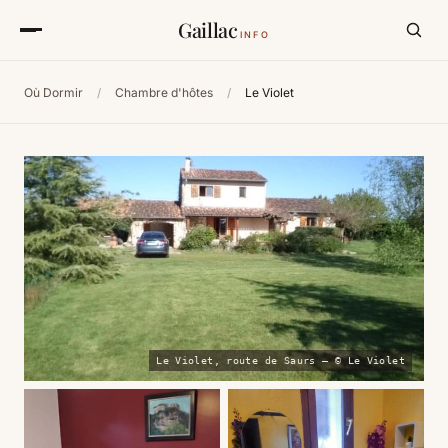
Gaillac
INFO
Où Dormir
/
Chambre d'hôtes
/
Le Violet
Le Violet, route de Saurs — © Le Violet