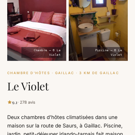
Chambre — © Le
Piscine — © Le
Violet
Violet
CHAMBRE D'HÔTES · GAILLAC · 3 KM DE GAILLAC
Le Violet
9.1
· 278 avis
Deux chambres d'hôtes climatisées dans une
maison sur la route de Saurs, à Gaillac. Piscine,
jardin, petit-déjeuner irlando-tarnais fait maison,