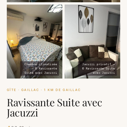
Chambre climatisée
Jacuzzi privatif —
— © Ravissante
© Ravissante Suite
Suite avec Jacuzzi
avec Jacuzzi
GÎTE · GAILLAC · 1 KM DE GAILLAC
Ravissante Suite avec
Jacuzzi