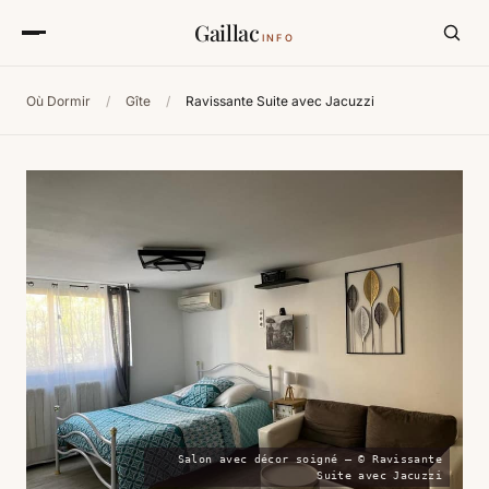
Gaillac
INFO
Où Dormir
/
Gîte
/
Ravissante Suite avec Jacuzzi
Salon avec décor soigné — © Ravissante
Suite avec Jacuzzi