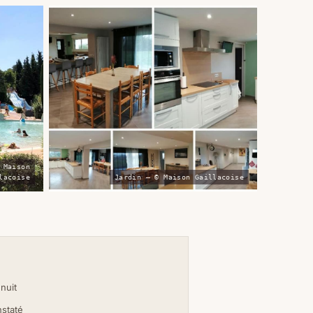
 Maison
lacoise
Jardin — © Maison Gaillacoise
 nuit
nstaté