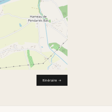
Itinéraire
→