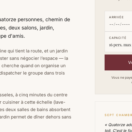
ARRIVÉE
uatorze personnes, chemin de
s, deux salons, jardin,
upe d'amis.
CAPACITÉ
16 pers. max 
e qui tient la route, et un jardin
ter sans négocier l’espace — la
V
on cherche quand on organise un
dispatcher le groupe dans trois
Vous ne payez
sseles, à cinq minutes du centre
r cuisiner à cette échelle (lave-
, les deux salles de bains absorbent
SEPT CHAMB
 jardin permet de dîner dehors sans
« Quatorze ad
toit. C'est le 