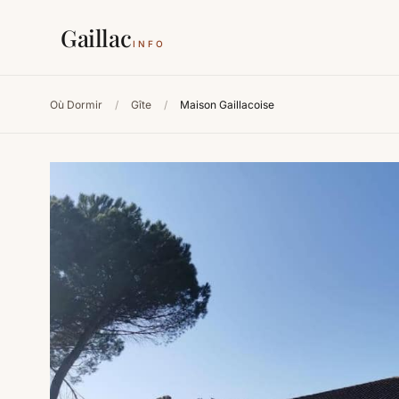
Gaillac
INFO
Où Dormir
/
Gîte
/
Maison Gaillacoise