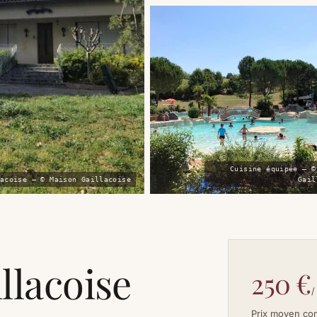
Cuisine équipée — ©
acoise — © Maison Gaillacoise
Gail
llacoise
250 €
/
Prix moyen co