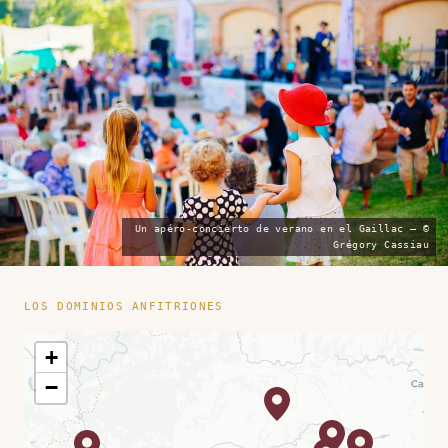
Un apéro-concierto de verano en el Gaillac — ©
Grégory Cassiau
LOS DOMINIOS ANFITRIONES
+
−